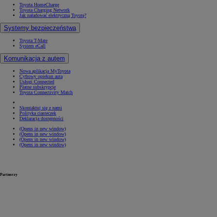
Toyota HomeCharge
Toyota Charging Network
Jak naładować elektryczną Toyotę?
Systemy bezpieczeństwa
Toyota T-Mate
System eCall
Komunikacja z autem
Nowa aplikacja MyToyota
Cyfrowy opiekun auta
Usługi Connected
Płatne subskrypcje
Toyota Connectivity Match
Skontaktuj się z nami
Polityka ciasteczek
Deklaracja dostępności
(Opens in new window)
(Opens in new window)
(Opens in new window)
(Opens in new window)
Partnerzy