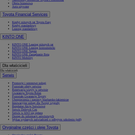
Oferta biznesowa
Auta używane
Toyota Financial Services
Kredyt niższych rat Toyota Easy
Kredyt standardowy
Leasing standardowy
KINTO ONE
KINTO ONE Leasing niższych rat
KINTO ONE Leasing konsumencki
KINTO ONE Najem
KINTO ONE Zarządzanie flotą
KINTO Mobility
Dla właścicieli
Dla właścicieli
Serwis
Promocje i sezonowe usługi
Pozostałe oferty serwisu
Rezerwacja wizyty w serwisie
Gwarancja Toyota Relax
Pozostałe Gwarancje Toyoty
Ubezpieczenia i naprawy blacharsko-lakiernicze
Innowacyjne usługi dla Twojej wygody
Bezpłatne Akcje Serwisowe
Serwis Dobrych Cen
Serwis w ASO się opłaca
Dostęp do informacji serwisowych
Wykaz wydanych zaświadczeń o odbytym szkoleniu (pdf)
Oryginalne części i oleje Toyota