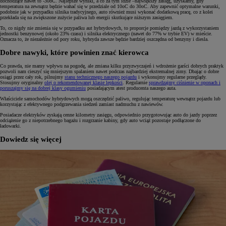
dochodzące nawet to -30oC. Najlepsze wyniki, a co za tym idzie –największy zasięg, uzyskamy, gdy
temperatura na zewnątrz będzie wahać się w przedziale od 10oC do 30oC. Aby zapewnić optymalne warunki,
podobnie jak w przypadku silnika tradycyjnego, auto również musi wykonać dodatkową pracę, co z kolei
przekłada się na zwiększone zużycie paliwa lub energii skutkujące niższym zasięgiem.
To, co nigdy nie zmienia się w przypadku aut hybrydowych, to proporcje pomiędzy jazdą z wykorzystaniem
jednostki benzynowej (około 23% czasu) i silnika elektrycznego (nawet do 77% w trybie EV) w mieście.
Oznacza to, że niezależnie od pory roku, hybryda zawsze będzie bardziej oszczędna od benzyny i diesla.
Dobre nawyki, które powinien znać kierowca
Co prawda, nie mamy wpływu na pogodę, ale zmiana kilku przyzwyczajeń i wdrożenie garści dobrych praktyk
pozwoli nam cieszyć się mniejszym spalaniem nawet podczas najbardziej ekstremalnej zimy. Dbając o dobre
osiągi przez cały rok, pilnujmy
stanu technicznego naszego pojazdu
i wykonujmy regularne przeglądy.
Stosujmy oryginalny
olej o rekomendowanej klasie lepkości
. Regularnie
sprawdzajmy ciśnienie w oponach i
poruszajmy się na dobrej klasy ogumieniu
posiadającym atest producenta naszego auta.
Właściciele samochodów hybrydowych mogą oszczędzić paliwo, regulując temperaturę wewnątrz pojazdu lub
korzystając z efektywnego podgrzewania siedzeń zamiast nadmuchu z nawiewów.
Posiadacze elektryków zyskają cenne kilometry zasięgu, odpowiednio przygotowując auto do jazdy poprzez
odciążenie go z niepotrzebnego bagażu i rozgrzanie kabiny, gdy auto wciąż pozostaje podłączone do
ładowarki.
Dowiedz się więcej