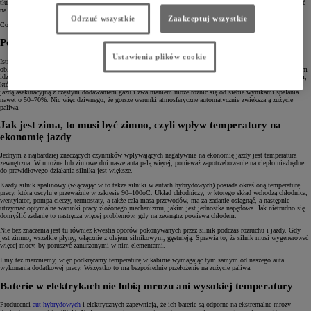
tłumaczą to ty, że podczas jazdy po drodze zbyt wiele zmiennych ma wpływ na zużycie paliwa, by móc liczyć
na powtarzalny wynik.
Odrzuć wszystkie
Zaakceptuj wszystkie
Co zatem warto wiedzieć o czynnikach, na które nie mamy bezpośredniego wpływu?
Pogoda na jazdę, czyli jak aura wpływa na spalanie
Ustawienia plików cookie
Istnieją warunki atmosferyczne, które znacząco zwiększają spalanie w naszych autach. Ulewny deszcz, mgła,
oblodzona droga czy padający śnieg wymuszają bardziej zachowawczą jazdę, częstsze hamowanie i – co za tym
idzie – mniejszą płynność. Szczególnie odczuwają to kierowcy spędzający większość czasu w ruchu miejskim,
który jest najbardziej podatny na niepogodę. Ten sam dystans pokonany ze stałą prędkością w porównaniu z
jazdą asekuracyjną z częstym dodawaniem gazu i zwalnianiem może różnić się od siebie wynikami spalania
nawet o 50–70%. Nic więc dziwnego, że gorsze warunki atmosferyczne automatycznie zwiększają zużycie
paliwa.
Jak jest zima, to musi być zimno, czyli wpływ temperatury na
ekonomię jazdy
Jednym z najbardziej znaczących czynników wpływających negatywnie na ekonomię jazdy jest temperatura
zewnętrzna. W mroźne lub zimowe dni nasze auta palą więcej, ponieważ zapotrzebowanie na ciepło niezbędne
do prawidłowego działania silnika jest większe.
Każdy silnik spalinowy (włączając w to także silniki w autach hybrydowych) posiada określoną temperaturę
pracy, która oscyluje przeważnie w zakresie 90–100oC. Układ chłodniczy, w którego skład wchodzą chłodnica,
wentylator, pompa cieczy, termostaty, a także cała masa przewodów, ma za zadanie osiągnąć, a następnie
utrzymać optymalne warunki pracy złożonego mechanizmu, jakim jest jednostka napędowa. Jak nietrudno się
domyślić zadanie to nastręcza więcej problemów, gdy na zewnątrz powiewa chłodem.
Nie bez znaczenia jest tu również kwestia oporów pokonywanych przez silnik podczas rozruchu i jazdy. Gdy
jest zimno, wszelkie płyny, włącznie z olejem silnikowym, gęstnieją. Sprawia to, że silnik musi wygenerować
więcej mocy, by poruszyć zanurzonymi w nim elementami.
I my też marzniemy, więc podkręcamy temperaturę w kabinie wymagając tym samym od naszego auta
wykonania dodatkowej pracy. Wszystko to ma bezpośrednie przełożenie na zużycie paliwa.
Baterie w elektrykach nie lubią mrozu ani wysokiej temperatury
Producenci
aut hybrydowych
i elektrycznych zapewniają, że ich baterie są odporne na ekstremalne mrozy