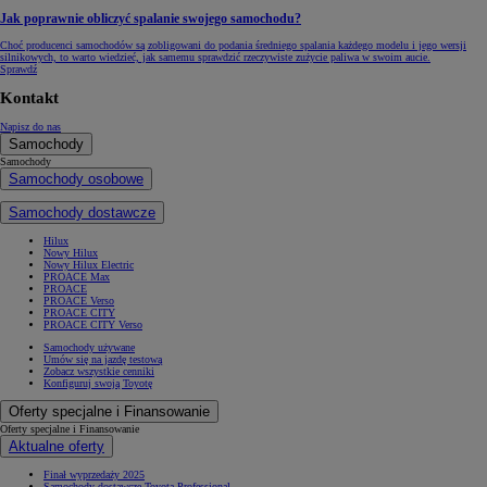
Jak poprawnie obliczyć spalanie swojego samochodu?
Choć producenci samochodów są zobligowani do podania średniego spalania każdego modelu i jego wersji
silnikowych, to warto wiedzieć, jak samemu sprawdzić rzeczywiste zużycie paliwa w swoim aucie.
Sprawdź
Kontakt
Napisz do nas
Samochody
Samochody
Samochody osobowe
Samochody dostawcze
Hilux
Nowy Hilux
Nowy Hilux Electric
PROACE Max
PROACE
PROACE Verso
PROACE CITY
PROACE CITY Verso
Samochody używane
Umów się na jazdę testową
Zobacz wszystkie cenniki
Konfiguruj swoją Toyotę
Oferty specjalne i Finansowanie
Oferty specjalne i Finansowanie
Aktualne oferty
Finał wyprzedaży 2025
Samochody dostawcze Toyota Professional