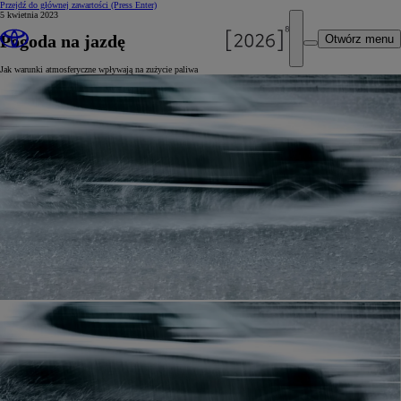
Przejdź do głównej zawartości
(Press Enter)
5 kwietnia 2023
Pogoda na jazdę
Otwórz menu
Jak warunki atmosferyczne wpływają na zużycie paliwa