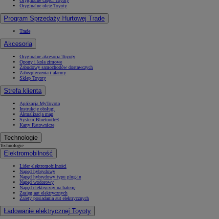
Oryginalne części Toyoty
Oryginalne oleje Toyoty
Program Sprzedaży Hurtowej Trade
Trade
Akcesoria
Oryginalne akcesoria Toyoty
Opony i koła zimowe
Zabudowy samochodów dostawczych
Zabezpieczenia i alarmy
Sklep Toyoty
Strefa klienta
Aplikacja MyToyota
Instrukcje obsługi
Aktualizacja map
System Bluetooth®
Karty Ratownicze
Technologie
Technologie
Elektromobilność
Lider elektromobilności
Napęd hybrydowy
Napęd hybrydowy typu plug-in
Napęd wodorowy
Napęd elektryczny na baterię
Zasięg aut elektrycznych
Zalety posiadania aut elektrycznych
Ładowanie elektrycznej Toyoty