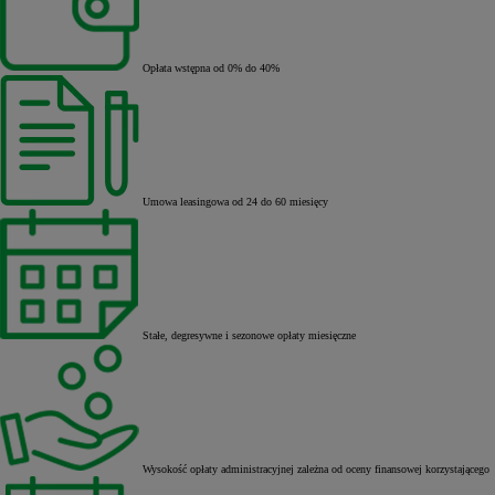
Opłata wstępna od 0% do 40%
Umowa leasingowa od 24 do 60 miesięcy
Stałe, degresywne i sezonowe opłaty miesięczne
Wysokość opłaty administracyjnej zależna od oceny finansowej korzystającego