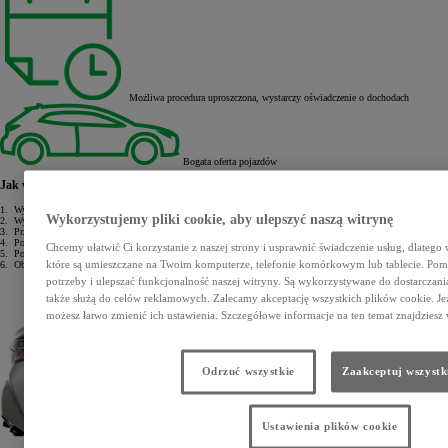
Możliwa procedura uproszczona, wystarczy oświadczenie o dochodach
Bogata oferta pojazdów
Jak wziąć Leasing standardowy?
1.
Wybierasz model Toyoty
Wykorzystujemy pliki cookie, aby ulepszyć naszą witrynę
2.
Wypełniasz wniosek leasingowy w 10 minut.
3.
Przedstawiasz dokument firmy oraz dokumenty finansowe.
4.
Po 1 godzinie odbierasz decyzję leasingową.
Chcemy ułatwić Ci korzystanie z naszej strony i usprawnić świadczenie usług, dlatego
5.
Podpisujesz umowę.
6.
Obierasz nową Toyotę.
które są umieszczane na Twoim komputerze, telefonie komórkowym lub tablecie. Po
potrzeby i ulepszać funkcjonalność naszej witryny. Są wykorzystywane do dostarczania 
także służą do celów reklamowych. Zalecamy akceptację wszystkich plików cookie. Jeż
możesz łatwo zmienić ich ustawienia. Szczegółowe informacje na ten temat znajdziesz 
Odrzuć wszystkie
Zaakceptuj wszystk
Ustawienia plików cookie