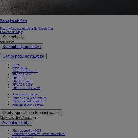
Zarządzanie flotą
Poznaj ofertę przeznaczoną dla dużych firm
Dowiedz się więcej
Samochody
Samochody
Samochody osobowe
Samochody dostawcze
Hilux
Nowy Hilux
Nowy Hilux Electric
PROACE Max
PROACE
PROACE Verso
PROACE CITY
PROACE CITY Verso
Samochody używane
Umów się na jazdę testową
Zobacz wszystkie cenniki
Konfiguruj swoją Toyotę
Oferty specjalne i Finansowanie
Oferty specjalne i Finansowanie
Aktualne oferty
Finał wyprzedaży 2025
Samochody dostawcze Toyota Professional
Oferta biznesowa