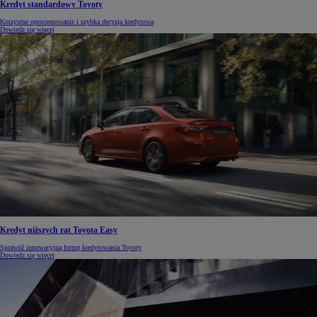
Kredyt standardowy Toyoty
Korzystne oprocentowanie i szybka decyzja kredytowa
Dowiedz się więcej
Kredyt niższych rat Toyota Easy
Sprawdź innowacyjną formę kredytowania Toyoty
Dowiedz się więcej