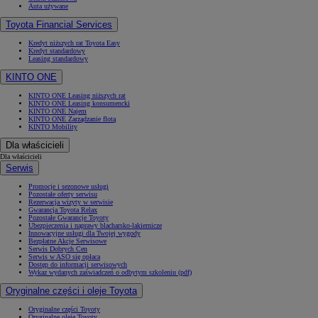
Auta używane
Toyota Financial Services
Kredyt niższych rat Toyota Easy
Kredyt standardowy
Leasing standardowy
KINTO ONE
KINTO ONE Leasing niższych rat
KINTO ONE Leasing konsumencki
KINTO ONE Najem
KINTO ONE Zarządzanie flotą
KINTO Mobility
Dla właścicieli
Dla właścicieli
Serwis
Promocje i sezonowe usługi
Pozostałe oferty serwisu
Rezerwacja wizyty w serwisie
Gwarancja Toyota Relax
Pozostałe Gwarancje Toyoty
Ubezpieczenia i naprawy blacharsko-lakiernicze
Innowacyjne usługi dla Twojej wygody
Bezpłatne Akcje Serwisowe
Serwis Dobrych Cen
Serwis w ASO się opłaca
Dostęp do informacji serwisowych
Wykaz wydanych zaświadczeń o odbytym szkoleniu (pdf)
Oryginalne części i oleje Toyota
Oryginalne części Toyoty
Oryginalne oleje Toyoty