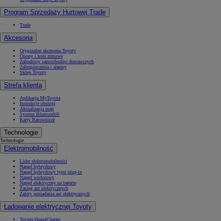
Program Sprzedaży Hurtowej Trade
Trade
Akcesoria
Oryginalne akcesoria Toyoty
Opony i koła zimowe
Zabudowy samochodów dostawczych
Zabezpieczenia i alarmy
Sklep Toyoty
Strefa klienta
Aplikacja MyToyota
Instrukcje obsługi
Aktualizacja map
System Bluetooth®
Karty Ratownicze
Technologie
Technologie
Elektromobilność
Lider elektromobilności
Napęd hybrydowy
Napęd hybrydowy typu plug-in
Napęd wodorowy
Napęd elektryczny na baterię
Zasięg aut elektrycznych
Zalety posiadania aut elektrycznych
Ładowanie elektrycznej Toyoty
Toyota HomeCharge