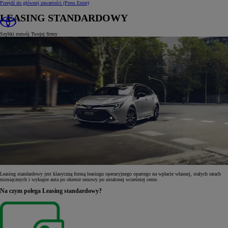
Przejdź do głównej zawartości
(Press Enter)
LEASING STANDARDOWY
Szybki rozwój Twojej firmy
Leasing standardowy jest klasyczną formą leasingu operacyjnego opartego na wpłacie własnej, stałych ratach
miesięcznych i wykupie auta po okresie umowy po ustalonej wcześniej cenie.
Na czym polega Leasing standardowy?