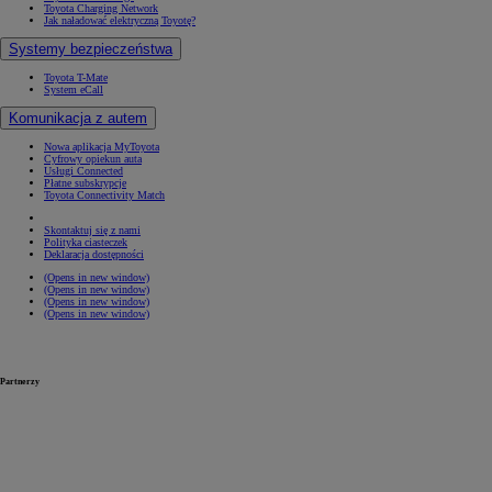
Toyota Charging Network
Jak naładować elektryczną Toyotę?
Systemy bezpieczeństwa
Toyota T-Mate
System eCall
Komunikacja z autem
Nowa aplikacja MyToyota
Cyfrowy opiekun auta
Usługi Connected
Płatne subskrypcje
Toyota Connectivity Match
Skontaktuj się z nami
Polityka ciasteczek
Deklaracja dostępności
(Opens in new window)
(Opens in new window)
(Opens in new window)
(Opens in new window)
Partnerzy