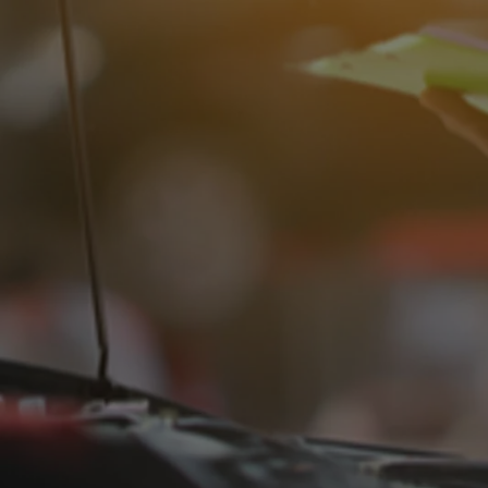
Od
117 670 zł
netto
PROACE CITY
RÓWNIEŻ ELECTRIC