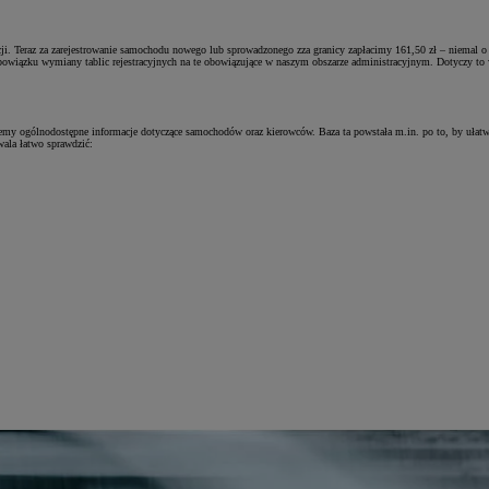
racji. Teraz za zarejestrowanie samochodu nowego lub sprowadzonego zza granicy zapłacimy 161,50 zł – niema
wiązku wymiany tablic rejestracyjnych na te obowiązujące w naszym obszarze administracyjnym. Dotyczy to wy
emy ogólnodostępne informacje dotyczące samochodów oraz kierowców. Baza ta powstała m.in. po to, by ułat
ala łatwo sprawdzić: