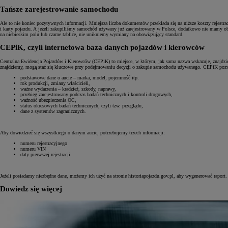
Tańsze zarejestrowanie samochodu
Ale to nie koniec pozytywnych informacji. Mniejsza liczba dokumentów przekłada się na niższe koszty rejest
i karty pojazdu. A jeżeli zakupiliśmy samochód używany już zarejestrowany w Polsce, dodatkowo nie mamy obo
na niebieskim polu lub czarne tablice, nie unikniemy wymiany na obowiązujący standard.
CEPiK, czyli internetowa baza danych pojazdów i kierowców
Centralna Ewidencja Pojazdów i Kierowców (CEPiK) to miejsce, w którym, jak sama nazwa wskazuje, znajdzi
znajdziemy, mogą stać się kluczowe przy podejmowaniu decyzji o zakupie samochodu używanego. CEPiK pozw
podstawowe dane o aucie – marka, model, pojemność itp.
rok produkcji, zmiany właścicieli,
ważne wydarzenia – kradzież, szkody, naprawy,
przebieg zarejestrowany podczas badań technicznych i kontroli drogowych,
ważność ubezpieczenia OC,
status okresowych badań technicznych, czyli tzw. przeglądu,
dane z systemów zagranicznych.
Aby dowiedzieć się wszystkiego o danym aucie, potrzebujemy trzech informacji:
numeru rejestracyjnego
numeru VIN
daty pierwszej rejestracji.
Jeżeli posiadamy niezbędne dane, możemy ich użyć na stronie historiapojazdu.gov.pl, aby wygenerować raport.
Dowiedz się więcej