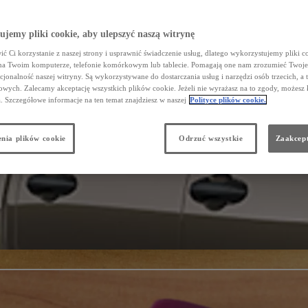
jemy pliki cookie, aby ulepszyć naszą witrynę
ć Ci korzystanie z naszej strony i usprawnić świadczenie usług, dlatego wykorzystujemy pliki co
na Twoim komputerze, telefonie komórkowym lub tablecie. Pomagają one nam zrozumieć Twoje 
cjonalność naszej witryny. Są wykorzystywane do dostarczania usług i narzędzi osób trzecich, a 
wych. Zalecamy akceptację wszystkich plików cookie. Jeżeli nie wyrażasz na to zgody, możesz 
a. Szczegółowe informacje na ten temat znajdziesz w naszej
Polityce plików cookie.
nia plików cookie
Odrzuć wszystkie
Zaakcept