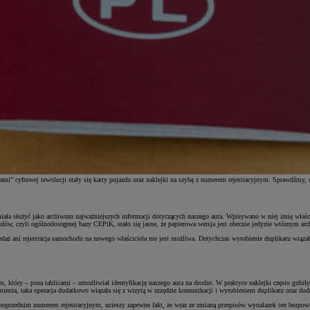
ami” cyfrowej rewolucji stały się karty pojazdu oraz naklejki na szybę z numerem rejestracyjnym. Sprawdźmy, c
iała służyć jako archiwum najważniejszych informacji dotyczących naszego auta. Wpisywano w niej imię właści
w, czyli ogólnodostępnej bazy CEPiK, stało się jasne, że papierowa wersja jest obecnie jedynie wtórnym ar
zedaż ani rejestracja samochodu na nowego właściciela nie jest możliwa. Dotychczas wyrobienie duplikatu wi
który – poza tablicami – umożliwiał identyfikację naszego auta na drodze. W praktyce naklejki często gubiły
amienia, taka operacja dodatkowo wiązała się z wizytą w urzędzie komunikacji i wyrobieniem duplikatu oraz d
z poprzednim numerem rejestracyjnym, ucieszy zapewne fakt, że wraz ze zmianą przepisów wynalazek ten bezpow