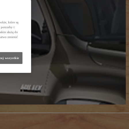
okie, które są
potrzeby i
także służą do
łatwo zmienić
uj wszystkie