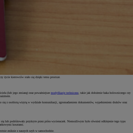
zy życie kierowców stało się dzięki temu prostsze.
ciela (lub jego zmianę) oraz poważniejsze
modyfikacje techniczne
, takie jak dołożenie haka holowniczego czy
chaizmem.
ązało się z osobistą wizytą w wydziale komunikacji, zgromadzeniem dokumentów, wypełnieniem druków oraz
 się lub podróżowały przykryte przez pióra wycieraczek. Niemożliwym było również odklejenie tego typu
odatkowymi kosztami.
rotnie zniknie z naszych szyb w samochodzie.