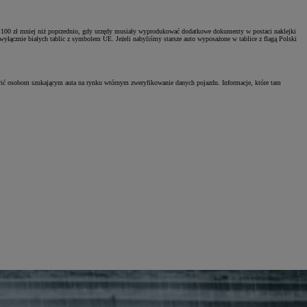
l o 100 zł mniej niż poprzednio, gdy urzędy musiały wyprodukować dodatkowe dokumenty w postaci naklejki
łącznie białych tablic z symbolem UE. Jeżeli nabyliśmy starsze auto wyposażone w tablice z flagą Polski
wić osobom szukającym auta na rynku wtórnym zweryfikowanie danych pojazdu. Informacje, które tam