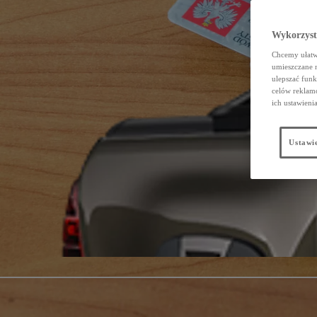
Wykorzystu
Chcemy ułatwi
umieszczane 
ulepszać funk
celów reklamo
ich ustawieni
Ustawie