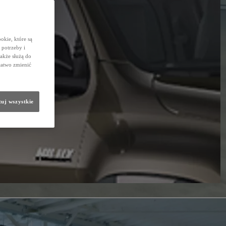
okie, które są
potrzeby i
także służą do
łatwo zmienić
uj wszystkie