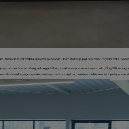
 Jednostka ta jest zasilana ogniwami paliwowymi, które produkują prąd na bieżąco w wyniku reakcji wodor
ajmuje zaledwie 5 minut. Zasięg auta sięga 650 km, a średnie zużycie wodoru wynosi od 0,79 kg/100 km (wg
amochód charakteryzuje się nisko położonym środkiem ciężkości, świetnymi właściwościami jezdnymi oraz atr