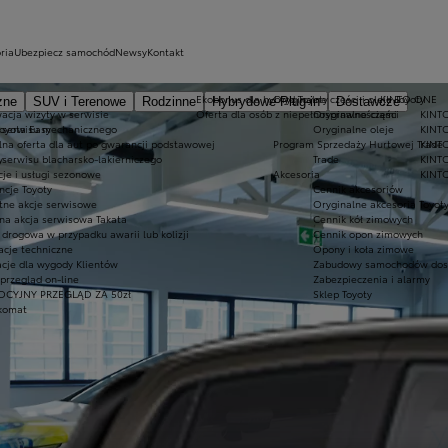
ria
Ubezpiecz samochód
Newsy
Kontakt
Ekobonus dla hybryd Toyoty
Oryginalne części i oleje Toyoty
KINTO ONE
zne
SUV i Terenowe
Rodzinne
Hybrydowe Plug-in
Dostawcze
acja wizyty w serwisie
Oferta dla osób z niepełnosprawnościami
Oryginalne części
KINTO
Toyota Easy
 serwisu mechanicznego
Oryginalne oleje
KINTO
lna oferta dla aut po gwarancji podstawowej
Program Sprzedaży Hurtowej Trade
KINT
y
 serwisu blacharsko-lakierniczego
Trade
KINTO
je i usługi sezonowe
Akcesoria
KINTO
cje Toyoty
Cennik akcesoriów
tne akcje serwisowe
Oryginalne akcesoria Toyot
na akcja serwisowa Takata
Cennik kół zimowych
drogowa w przypadku awarii lub kolizji
Cennik opon zimowych
acje techniczne
Opony i koła zimowe
cje dla wygody Klientów
Zabudowy samochodów dos
rzegląd on-line
Zabezpieczenia i alarmy
CYJNY PRZEGLĄD ZA 50zł
Sklep Toyoty
komat