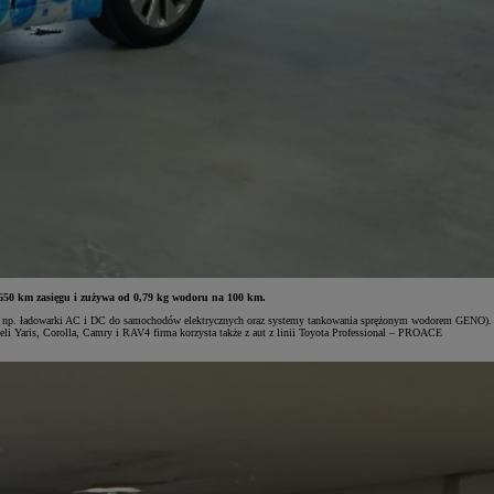
650 km zasięgu i zużywa od 0,79 kg wodoru na 100 km.
 (jak np. ładowarki AC i DC do samochodów elektrycznych oraz systemy tankowania sprężonym wodorem GENO).
i Yaris, Corolla, Camry i RAV4 firma korzysta także z aut z linii Toyota Professional – PROACE