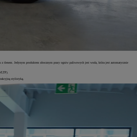
u z tlenem. Jedynym produktem ubocznym pracy ogniw paliwowych jest woda, która jest automatycznie
 WLTP).
akcyjną stylistyką.