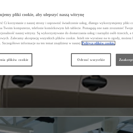
jemy pliki cookie, aby ulepszyć naszą witrynę
ć Ci korzystanie z naszej strony i usprawnić świadczenie usług, dlatego wykorzystujemy pliki co
na Twoim komputerze, telefonie komórkowym lub tablecie. Pomagają one nam zrozumieć Twoje 
cjonalność naszej witryny. Są wykorzystywane do dostarczania usług i narzędzi osób trzecich, a 
wych. Zalecamy akceptację wszystkich plików cookie. Jeżeli nie wyrażasz na to zgody, możesz 
a. Szczegółowe informacje na ten temat znajdziesz w naszej
Polityce plików cookie.
nia plików cookie
Odrzuć wszystkie
Zaakcept