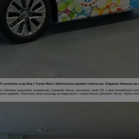
 poszerzyła swoją flotę o Toyotę Mirai z elektrycznym napędem wodorowym. Elegancka limuzyna ma 
ń z dziedziny pneumatyki, mechatroniki, hydrauliki siłowej, automatyki, druku 3D, a także ekomobilności
znymi napędami. Pracownicy firmy poruszają się bezpiecznymi i niezawodnymi hybrydami Toyoty. Oprócz model