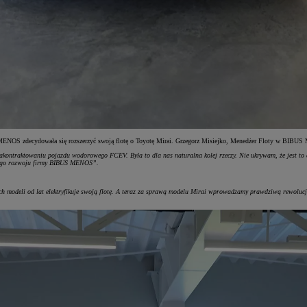
 MENOS zdecydowała się rozszerzyć swoją flotę o Toyotę Mirai. Grzegorz Misiejko, Menedżer Floty w BIBUS M
akontraktowaniu pojazdu wodorowego FCEV. Była to dla nas naturalna kolej rzeczy. Nie ukrywam, że jest to ek
nego rozwoju firmy BIBUS MENOS”.
 modeli od lat elektryfikuje swoją flotę. A teraz za sprawą modelu Mirai wprowadzamy prawdziwą rewolucj