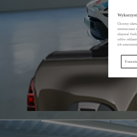
Wykorzystu
Chcemy ułatwi
umieszczane 
ulepszać funk
celów reklamo
ich ustawieni
Ustawie