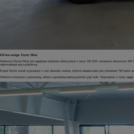
Od
117 670 zł
netto
PROACE CITY
RÓWNIEŻ ELECTRIC
650 km zasięgu Toyoty Mirai
Wodorowa Toyota Mirai jest napędzana silnikiem elektrycznym o mocy 182 KM i momencie obrotowym 300 Nm.
odprowadzana rurą wydechową.
Pojazd Toyoty został wyposażony w trzy zbiorniki wodoru, których zatankowanie pod ciśnieniem 700 barów z
Wodorowa limuzyna z przestronną, dobrze wyposażoną kabiną pomieści pięć osób. Wyposażony w tylny napęd s