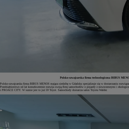
Polsko-szwajcarska firma technologiczna BIBUS MENOS
Polsko-szwajcarska firma BIBUS MENOS mająca siedzibę w Gdańsku specjalizuje się w dostarczaniu rozwiąza
Przedsiębiorstwo od lat konsekwentnie rozwija swoją flotę samochodów o pojazdy z nowoczesnymi i ekologic
i PROACE CITY. W sumie jest to już 59 Toyot. Samochody dostarcza salon Toyota Walder.
Od
197 400 zł
netto
PROACE Max
RÓWNIEŻ ELECTRIC