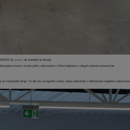
ENOS Sp. z o.o., tak uzasadnił tę decyzję:
scytujące uczucie, że jako jedni z pierwszych w Polsce będziemy w długim zakresie testować tak
ę na trójmiejskie drogi. Co dla nas szczególnie ważne, zakup samochodu z elektrycznym napędem wodorowym