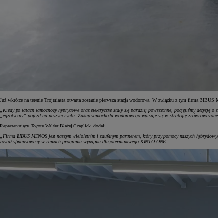
Już wkrótce na terenie Trójmiasta otwarta zostanie pierwsza stacja wodorowa. W związku z tym firma BIBUS
„Kiedy po latach samochody hybrydowe oraz elektryczne stały się bardziej powszechne, podjęliśmy decyzję o z
„egzotyczny” pojazd na naszym rynku. Zakup samochodu wodorowego wpisuje się w strategię zrównoważo
Reprezentujący Toyotę Walder Błażej Czaplicki dodał:
„Firma BIBUS MENOS jest naszym wieloletnim i zaufanym partnerem, który przy pomocy naszych hybrydowych
został sfinansowany w ramach programu wynajmu długoterminowego KINTO ONE”.