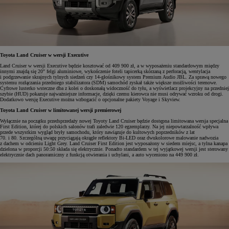
Toyota Land Cruiser w wersji Executive
Land Cruiser w wersji Executive będzie kosztować od 409 900 zł, a w wyposażeniu standardowym między
innymi znajdą się 20" felgi aluminiowe, wykończenie foteli tapicerką skórzaną z perforacją, wentylacja
i podgrzewanie skrajnych tylnych siedzeń czy 14-głośnikowy system Premium Audio JBL. Za sprawą nowego
systemu rozłączania przedniego stabilizatora (SDM) samochód zyskał także większe możliwości terenowe.
Cyfrowe lusterko wsteczne dba z kolei o doskonałą widoczność do tyłu, a wyświetlacz projekcyjny na przedniej
szybie (HUD) pokazuje najważniejsze informacje, dzięki czemu kierowca nie musi odrywać wzroku od drogi.
Dodatkowo wersję Executive można wzbogacić o opcjonalne pakiety Voyage i Skyview.
Toyota Land Cruiser w limitowanej wersji premierowej
Wyłącznie na początku przedsprzedaży nowej Toyoty Land Cruiser będzie dostępna limitowana wersja specjalna
First Edition, której do polskich salonów trafi zaledwie 120 egzemplarzy. Na jej niepowtarzalność wpływa
przede wszystkim wygląd bryły samochodu, który nawiązuje do kultowych poprzedników z lat
70. i 80. Szczególną uwagę przyciągają okrągłe reflektory Bi-LED oraz dwukolorowe malowanie nadwozia
z dachem w odcieniu Light Grey. Land Cruiser First Edition jest wyposażony w siedem miejsc, a tylna kanapa
dzielona w proporcji 50:50 składa się elektrycznie. Ponadto standardem w tej wyjątkowej wersji jest sterowany
elektrycznie dach panoramiczny z funkcją otwierania i uchylani, a auto wyceniono na 449 900 zł.