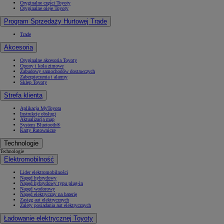
Oryginalne części Toyoty
Oryginalne oleje Toyoty
Program Sprzedaży Hurtowej Trade
Trade
Akcesoria
Oryginalne akcesoria Toyoty
Opony i koła zimowe
Zabudowy samochodów dostawczych
Zabezpieczenia i alarmy
Sklep Toyoty
Strefa klienta
Aplikacja MyToyota
Instrukcje obsługi
Aktualizacja map
System Bluetooth®
Karty Ratownicze
Technologie
Technologie
Elektromobilność
Lider elektromobilności
Napęd hybrydowy
Napęd hybrydowy typu plug-in
Napęd wodorowy
Napęd elektryczny na baterię
Zasięg aut elektrycznych
Zalety posiadania aut elektrycznych
Ładowanie elektrycznej Toyoty