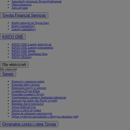
Samochody dostawcze Toyota Professional
Oferta biznesowa
Auta używane
Toyota Financial Services
Kredyt niższych rat Toyota Easy
Kredyt standardowy
Leasing standardowy
KINTO ONE
KINTO ONE Leasing niższych rat
KINTO ONE Leasing konsumencki
KINTO ONE Najem
KINTO ONE Zarządzanie flotą
KINTO Mobility
Dla właścicieli
Dla właścicieli
Serwis
Promocje i sezonowe usługi
Pozostałe oferty serwisu
Rezerwacja wizyty w serwisie
Gwarancja Toyota Relax
Pozostałe Gwarancje Toyoty
Ubezpieczenia i naprawy blacharsko-lakiernicze
Innowacyjne usługi dla Twojej wygody
Bezpłatne Akcje Serwisowe
Serwis Dobrych Cen
Serwis w ASO się opłaca
Dostęp do informacji serwisowych
Wykaz wydanych zaświadczeń o odbytym szkoleniu (pdf)
Oryginalne części i oleje Toyota