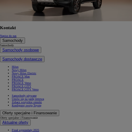
Kontakt
Napisz do nas
Samochody
Samochody
Samochody osobowe
Samochody dostawcze
Hilux
Nowy Hilux
Nowy Hilux Electric
PROACE Max
PROACE
PROACE Verso
PROACE CITY
PROACE CITY Verso
Samochody używane
Umów się na jazdę testową
Zobacz wszystkie cenniki
Konfiguruj swoją Toyotę
Oferty specjalne i Finansowanie
Oferty specjalne i Finansowanie
Aktualne oferty
Finał wyprzedaży 2025