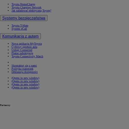
Toyota HomeCharge
Toyota Charging Network
Jak naładować elektryczną Toyotę?
Systemy bezpieczeństwa
Toyota T-Mate
System eCall
Komunikacja z autem
Nowa aplikacja MyToyota
Cyfrowy opiekun auta
Usługi Connected
Płatne subskrypcje
Toyota Connectivity Match
Skontaktuj się z nami
Polityka ciasteczek
Deklaracja dostępności
(Opens in new window)
(Opens in new window)
(Opens in new window)
(Opens in new window)
Partnerzy