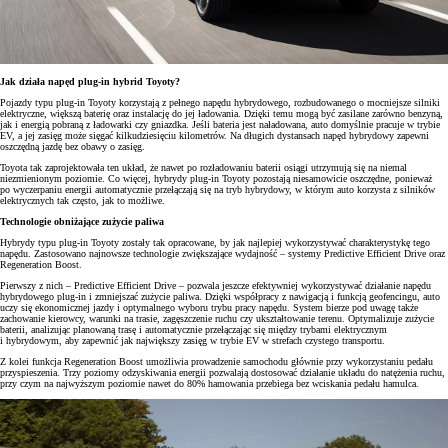
Jak działa napęd plug-in hybrid Toyoty?
Pojazdy typu plug-in Toyoty korzystają z pełnego napędu hybrydowego, rozbudowanego o mocniejsze silniki
elektryczne, większą baterię oraz instalację do jej ładowania. Dzięki temu mogą być zasilane zarówno benzyną,
jak i energią pobraną z ładowarki czy gniazdka. Jeśli bateria jest naładowana, auto domyślnie pracuje w trybie
EV, a jej zasięg może sięgać kilkudziesięciu kilometrów. Na długich dystansach napęd hybrydowy zapewni
oszczędną jazdę bez obawy o zasięg.
Toyota tak zaprojektowała ten układ, że nawet po rozładowaniu baterii osiągi utrzymują się na niemal
niezmienionym poziomie. Co więcej, hybrydy plug-in Toyoty pozostają niesamowicie oszczędne, ponieważ
po wyczerpaniu energii automatycznie przełączają się na tryb hybrydowy, w którym auto korzysta z silników
elektrycznych tak często, jak to możliwe.
Technologie obniżające zużycie paliwa
Hybrydy typu plug-in Toyoty zostały tak opracowane, by jak najlepiej wykorzystywać charakterystykę tego
napędu. Zastosowano najnowsze technologie zwiększające wydajność – systemy Predictive Efficient Drive oraz
Regeneration Boost.
Pierwszy z nich – Predictive Efficient Drive – pozwala jeszcze efektywniej wykorzystywać działanie napędu
hybrydowego plug-in i zmniejszać zużycie paliwa. Dzięki współpracy z nawigacją i funkcją geofencingu, auto
uczy się ekonomicznej jazdy i optymalnego wyboru trybu pracy napędu. System bierze pod uwagę także
zachowanie kierowcy, warunki na trasie, zagęszczenie ruchu czy ukształtowanie terenu. Optymalizuje zużycie
baterii, analizując planowaną trasę i automatycznie przełączając się między trybami elektrycznym
i hybrydowym, aby zapewnić jak największy zasięg w trybie EV w strefach czystego transportu.
Z kolei funkcja Regeneration Boost umożliwia prowadzenie samochodu głównie przy wykorzystaniu pedału
przyspieszenia. Trzy poziomy odzyskiwania energii pozwalają dostosować działanie układu do natężenia ruchu,
przy czym na najwyższym poziomie nawet do 80% hamowania przebiega bez wciskania pedału hamulca.