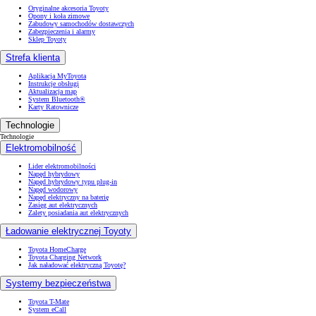
Oryginalne akcesoria Toyoty
Opony i koła zimowe
Zabudowy samochodów dostawczych
Zabezpieczenia i alarmy
Sklep Toyoty
Strefa klienta
Aplikacja MyToyota
Instrukcje obsługi
Aktualizacja map
System Bluetooth®
Karty Ratownicze
Technologie
Technologie
Elektromobilność
Lider elektromobilności
Napęd hybrydowy
Napęd hybrydowy typu plug-in
Napęd wodorowy
Napęd elektryczny na baterię
Zasięg aut elektrycznych
Zalety posiadania aut elektrycznych
Ładowanie elektrycznej Toyoty
Toyota HomeCharge
Toyota Charging Network
Jak naładować elektryczną Toyotę?
Systemy bezpieczeństwa
Toyota T-Mate
System eCall