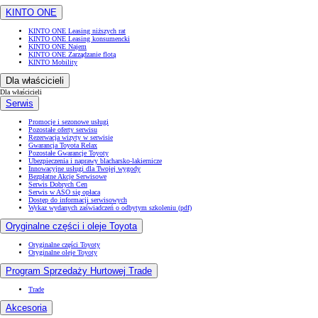
KINTO ONE
KINTO ONE Leasing niższych rat
KINTO ONE Leasing konsumencki
KINTO ONE Najem
KINTO ONE Zarządzanie flotą
KINTO Mobility
Dla właścicieli
Dla właścicieli
Serwis
Promocje i sezonowe usługi
Pozostałe oferty serwisu
Rezerwacja wizyty w serwisie
Gwarancja Toyota Relax
Pozostałe Gwarancje Toyoty
Ubezpieczenia i naprawy blacharsko-lakiernicze
Innowacyjne usługi dla Twojej wygody
Bezpłatne Akcje Serwisowe
Serwis Dobrych Cen
Serwis w ASO się opłaca
Dostęp do informacji serwisowych
Wykaz wydanych zaświadczeń o odbytym szkoleniu (pdf)
Oryginalne części i oleje Toyota
Oryginalne części Toyoty
Oryginalne oleje Toyoty
Program Sprzedaży Hurtowej Trade
Trade
Akcesoria