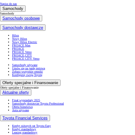
Napisz do nas
Samochody
Samochody
Samochody osobowe
Samochody dostawcze
Hilux
Nowy Hilux
Nowy Hilux Electric
PROACE Max
PROACE
PROACE Verso
PROACE CITY
PROACE CITY Verso
Samochody używane
Umów się na jazdę testową
Zobacz wszystkie cenniki
Konfiguruj swoją Toyotę
Oferty specjalne i Finansowanie
Oferty specjalne i Finansowanie
Aktualne oferty
Finał wyprzedaży 2025
Samochody dostawcze Toyota Professional
Oferta biznesowa
Auta używane
Toyota Financial Services
Kredyt niższych rat Toyota Easy
Kredyt standardowy
Leasing standardowy