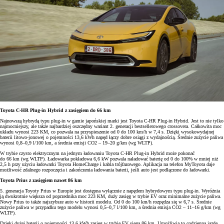
Toyota C-HR Plug-in Hybrid z zasięgiem do 66 km
Najnowszą hybrydą typu plug-in w gamie japońskiej marki jest Toyota C-HR Plug-in Hybrid. Jest to nie tylko
najmocniejszy, ale także najbardziej oszczędny wariant 2. generacji bestsellerowego crossovera. Całkowita moc
układu wynosi 223 KM, co pozwala na przyspieszenie od 0 do 100 km/h w 7,4 s. Dzięki wysokowydajnej
baterii litowo-jonowej o pojemności 13,6 kWh napęd łączy dobre osiągi z wydajnością. Średnie zużycie paliwa
wynosi 0,8–0,9 l/100 km, a średnia emisji CO2 – 19–20 g/km (wg WLTP).
W trybie czysto elektrycznym na jednym ładowaniu Toyota C-HR Plug-in Hybrid może pokonać
do 66 km (wg WLTP). Ładowarka pokładowa 6,6 kW pozwala naładować baterię od 0 do 100% w mniej niż
2,5 h przy użyciu ładowarki Toyota HomeCharge i kabla trójfazowego. Aplikacja na telefon MyToyota daje
możliwość zdalnego rozpoczęcia i zakończenia ładowania baterii, jeśli auto jest podłączone do ładowarki.
Toyota Prius z zasięgiem nawet 86 km
5. generacja Toyoty Prius w Europie jest dostępna wyłącznie z napędem hybrydowym typu plug-in. Wyróżnia
ją dwukrotnie większa od poprzednika moc 223 KM, duży zasięg w trybie EV oraz minimalne zużycie paliwa.
Nowy Prius to także najszybsze auto w historii modelu. Od 0 do 100 km/h rozpędza się w 6,7 s. Średnie
zużycie paliwa w przypadku tego modelu wynosi 0,5–0,7 l/100 km, a średnia emisja CO2 – 11–16 g/km (wg
WLTP).
Dzięki dużej baterii o pojemności 13,6 kWh zasięg w trybie EV sięga 86 km. Umożliwia to codzienną jazdę