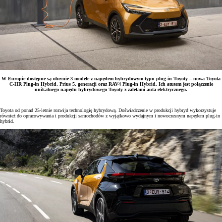
W Europie dostępne są obecnie 3 modele z napędem hybrydowym typu plug-in Toyoty – nowa Toyota
C-HR Plug-in Hybrid, Prius 5. generacji oraz RAV4 Plug-in Hybrid. Ich atutem jest połączenie
unikalnego napędu hybrydowego Toyoty z zaletami auta elektrycznego.
Toyota od ponad 25-letnie rozwija technologię hybrydową. Doświadczenie w produkcji hybryd wykorzystuje
również do opracowywania i produkcji samochodów z wyjątkowo wydajnym i nowoczesnym napędem plug-in
hybrid.