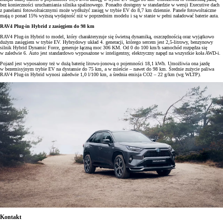
bez konieczności uruchamiania silnika spalinowego. Ponadto dostępny w standardzie w wersji Executive dach
z panelami fotowoltaicznymi może wydłużyć zasięg w trybie EV do 8,7 km dziennie. Panele fotowoltaiczne
mają o ponad 15% wyższą wydajność niż w poprzednim modelu i są w stanie w pełni naładować baterie auta.
RAV4 Plug-in Hybrid z zasięgiem do 98 km
RAV4 Plug-in Hybrid to model, który charakteryzuje się świetną dynamiką, oszczędnością oraz wyjątkowo
dużym zasięgiem w trybie EV. Hybrydowy układ 4. generacji, którego sercem jest 2,5-litrowy, benzynowy
silnik Hybrid Dynamic Force, generuje łączną moc 306 KM. Od 0 do 100 km/h samochód rozpędza się
w zaledwie 6. Auto jest standardowo wyposażone w inteligentny, elektryczny napęd na wszystkie koła AWD-i.
Pojazd jest wyposażony też w dużą baterię litowo-jonową o pojemności 18,1 kWh. Umożliwia ona jazdę
w bezemisyjnym trybie EV na dystansie do 75 km, a w mieście – nawet do 98 km. Średnie zużycie paliwa
RAV4 Plug-in Hybrid wynosi zaledwie 1,0 l/100 km, a średnia emisja CO2 – 22 g/km (wg WLTP).
Kontakt