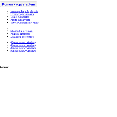
Komunikacja z autem
Nowa aplikacja MyToyota
Cyfrowy opiekun auta
Usługi Connected
Płatne subskrypcje
Toyota Connectivity Match
Skontaktuj się z nami
Polityka ciasteczek
Deklaracja dostępności
(Opens in new window)
(Opens in new window)
(Opens in new window)
(Opens in new window)
Partnerzy