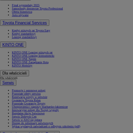
Finał wyprzedaży 2025
Samochody dostawcze Toyota Professional
Oferta biznesowa
Auta używane
Toyota Financial Services
Kredyt niższych rat Toyota Easy
Kredyt standardowy
Leasing standardowy
KINTO ONE
KINTO ONE Leasing niższych rat
KINTO ONE Leasing konsumencki
KINTO ONE Najem
KINTO ONE Zarządzanie flotą
KINTO Mobility
Dla właścicieli
Dla właścicieli
Serwis
Promocje i sezonowe usługi
Pozostałe oferty serwisu
Rezerwacja wizyty w serwisie
Gwarancja Toyota Relax
Pozostałe Gwarancje Toyoty
Ubezpieczenia i naprawy blacharsko-lakiernicze
Innowacyjne usługi dla Twojej wygody
Bezpłatne Akcje Serwisowe
Serwis Dobrych Cen
Serwis w ASO się opłaca
Dostęp do informacji serwisowych
Wykaz wydanych zaświadczeń o odbytym szkoleniu (pdf)