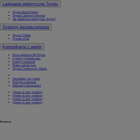
Ładowanie elektrycznej Toyoty
Toyota HomeCharge
Toyota Charging Network
Jak naładować elektryczną Toyotę?
Systemy bezpieczeństwa
Toyota T-Mate
System eCall
Komunikacja z autem
Nowa aplikacja MyToyota
Cyfrowy opiekun auta
Usługi Connected
Płatne subskrypcje
Toyota Connectivity Match
Skontaktuj się z nami
Polityka ciasteczek
Deklaracja dostępności
(Opens in new window)
(Opens in new window)
(Opens in new window)
(Opens in new window)
Partnerzy