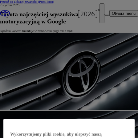
Przejdź do głównej zawartości
(Press Enter)
7 stycznia 2025
Toyota najczęściej wyszukiwaną marką
Otwórz menu
motoryzacyjną w Google
Japoński koncern triumfuje w zestawieniu piąty rok z rzędu
Wykorzystujemy pliki cookie, aby ulepszyć naszą