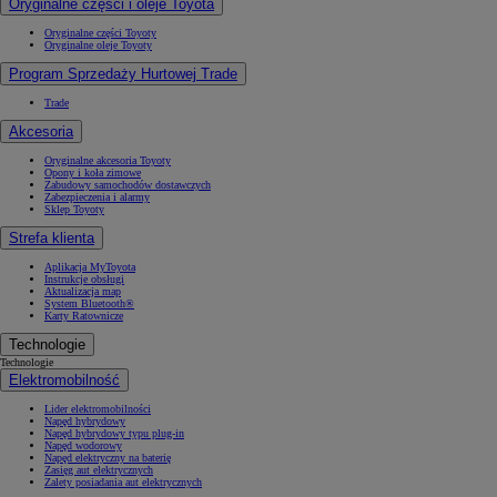
Oryginalne części i oleje Toyota
Oryginalne części Toyoty
Oryginalne oleje Toyoty
Program Sprzedaży Hurtowej Trade
Trade
Akcesoria
Oryginalne akcesoria Toyoty
Opony i koła zimowe
Zabudowy samochodów dostawczych
Zabezpieczenia i alarmy
Sklep Toyoty
Strefa klienta
Aplikacja MyToyota
Instrukcje obsługi
Aktualizacja map
System Bluetooth®
Karty Ratownicze
Technologie
Technologie
Elektromobilność
Lider elektromobilności
Napęd hybrydowy
Napęd hybrydowy typu plug-in
Napęd wodorowy
Napęd elektryczny na baterię
Zasięg aut elektrycznych
Zalety posiadania aut elektrycznych