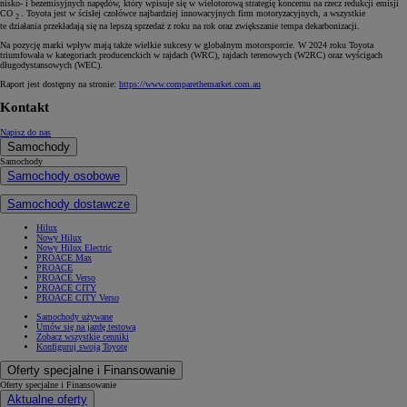
nisko- i bezemisyjnych napędów, który wpisuje się w wielotorową strategię koncernu na rzecz redukcji emisji
CO
. Toyota jest w ścisłej czołówce najbardziej innowacyjnych firm motoryzacyjnych, a wszystkie
2
te działania przekładają się na lepszą sprzedaż z roku na rok oraz zwiększanie tempa dekarbonizacji.
Na pozycję marki wpływ mają także wielkie sukcesy w globalnym motorsporcie. W 2024 roku Toyota
triumfowała w kategoriach producenckich w rajdach (WRC), rajdach terenowych (W2RC) oraz wyścigach
długodystansowych (WEC).
Raport jest dostępny na stronie:
https://www.comparethemarket.com.au
Kontakt
Napisz do nas
Samochody
Samochody
Samochody osobowe
Samochody dostawcze
Hilux
Nowy Hilux
Nowy Hilux Electric
PROACE Max
PROACE
PROACE Verso
PROACE CITY
PROACE CITY Verso
Samochody używane
Umów się na jazdę testową
Zobacz wszystkie cenniki
Konfiguruj swoją Toyotę
Oferty specjalne i Finansowanie
Oferty specjalne i Finansowanie
Aktualne oferty