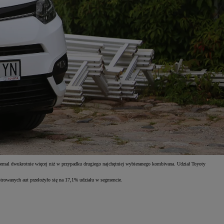
emal dwukrotnie więcej niż w przypadku drugiego najchętniej wybieranego kombivana. Udział Toyoty
trowanych aut przełożyło się na 17,1% udziału w segmencie.