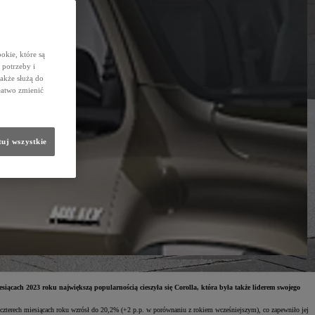
okie, które są
potrzeby i
także służą do
łatwo zmienić
uj wszystkie
ącach 2023 roku największą popularnością cieszyła się Corolla, która była także liderem swojego
czterech miesiącach roku wzrósł do 20,2% (+2 p.p. w porównaniu z rokiem wcześniejszym), co zapewniło jej