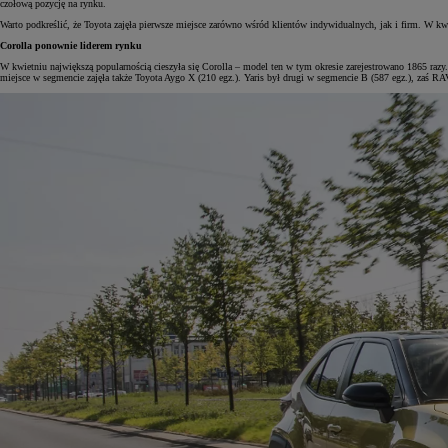
czołową pozycję na rynku.
Warto podkreślić, że Toyota zajęła pierwsze miejsce zarówno wśród klientów indywidualnych, jak i firm. W k
Corolla ponownie liderem rynku
W kwietniu największą popularnością cieszyła się Corolla – model ten w tym okresie zarejestrowano 1865 razy
miejsce w segmencie zajęła także Toyota Aygo X (210 egz.). Yaris był drugi w segmencie B (587 egz.), zaś RA