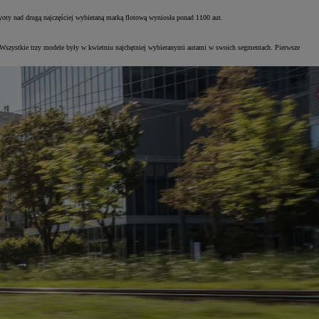
yoty nad drugą najczęściej wybieraną marką flotową wyniosła ponad 1100 aut.
.). Wszystkie trzy modele były w kwietniu najchętniej wybieranymi autami w swoich segmentach. Pierwsze