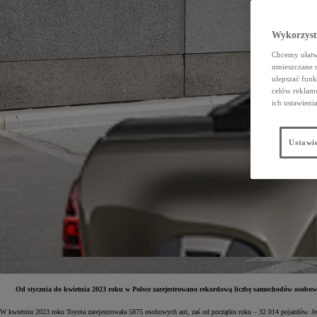
Wykorzystu
Chcemy ułatwi
umieszczane 
ulepszać funk
celów reklamo
ich ustawieni
Ustawie
Od stycznia do kwietnia 2023 roku w Polsce zarejestrowano rekordową liczbę samochodów osobow
W kwietniu 2023 roku Toyota zarejestrowała 5875 osobowych aut, zaś od początku roku – 32 014 pojazdów. Jes