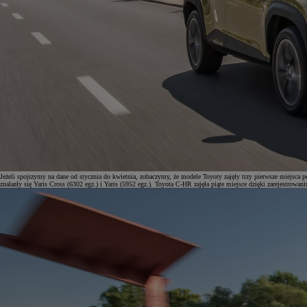
Jeżeli spojrzymy na dane od stycznia do kwietnia, zobaczymy, że modele Toyoty zajęły trzy pierwsze miejsca p
znalazły się Yaris Cross (6302 egz.) i Yaris (5952 egz.). Toyota C-HR zajęła piąte miejsce dzięki zarejestrowa
Od
197 400 zł
netto
PROACE Max
RÓWNIEŻ ELECTRIC