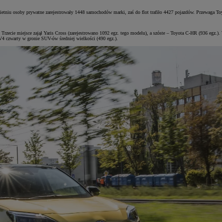
wietniu osoby prywatne zarejestrowały 1448 samochodów marki, zaś do flot trafiło 4427 pojazdów. Przewaga To
. Trzecie miejsce zajął Yaris Cross (zarejestrowano 1092 egz. tego modelu), a szóste – Toyota C-HR (936 egz
V4 czwarty w gronie SUV-ów średniej wielkości (490 egz.).