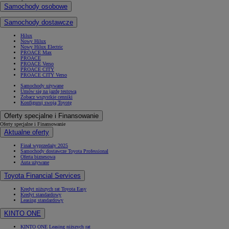
Samochody osobowe
Samochody dostawcze
Hilux
Nowy Hilux
Nowy Hilux Electric
PROACE Max
Od
117 670 zł
netto
PROACE
PROACE Verso
PROACE CITY
PROACE CITY
PROACE CITY Verso
RÓWNIEŻ ELECTRIC
Samochody używane
Umów się na jazdę testową
Zobacz wszystkie cenniki
Konfiguruj swoją Toyotę
Oferty specjalne i Finansowanie
Oferty specjalne i Finansowanie
Aktualne oferty
Finał wyprzedaży 2025
Samochody dostawcze Toyota Professional
Oferta biznesowa
Auta używane
Toyota Financial Services
Kredyt niższych rat Toyota Easy
Kredyt standardowy
Leasing standardowy
KINTO ONE
KINTO ONE Leasing niższych rat