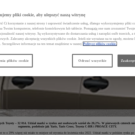
jemy pliki cookie, aby ulepszyć naszą witrynę
ć Ci korzystanie z naszej strony i usprawnić świadczenie usług, dlatego wykorzystujemy pliki co
na Twoim komputerze, telefonie komórkowym lub tablecie. Pomagają one nam zrozumieć Twoje 
cjonalność naszej witryny. Są wykorzystywane do dostarczania usług i narzędzi osób trzecich, a 
wych. Zalecamy akceptację wszystkich plików cookie. Jeżeli nie wyrażasz na to zgody, możesz 
a. Szczegółowe informacje na ten temat znajdziesz w naszej
Polityce plików cookie.
nia plików cookie
Odrzuć wszystkie
Zaakcept
ych Toyoty – 32 014.
Udział marki w rynku aut osobowych wzrósł do 20,2%. W pierwszych czterech miesi
segmentu, podobnie jak Yaris, Yaris Cross, Toyota C-HR i PROACE CITY.
t to o 29% więcej niż miało to miejsce od stycznia do kwietnia roku 2022. Udział marki w polskim rynku po 