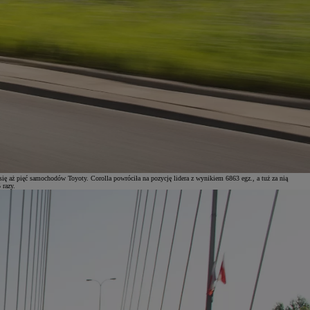
 się aż pięć samochodów Toyoty. Corolla powróciła na pozycję lidera z wynikiem 6863 egz., a tuż za nią
 razy.