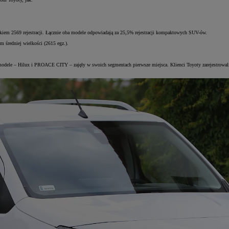
iem 2569 rejestracji. Łącznie oba modele odpowiadają za 25,5% rejestracji kompaktowych SUV-ów.
 średniej wielkości (2615 egz.).
odele – Hilux i PROACE CITY – zajęły w swoich segmentach pierwsze miejsca. Klienci Toyoty zarejestrowali