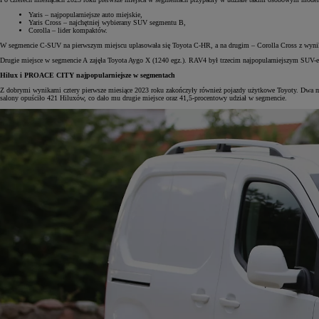
Yaris – najpopularniejsze auto miejskie,
Yaris Cross – najchętniej wybierany SUV segmentu B,
Corolla – lider kompaktów.
W segmencie C-SUV na pierwszym miejscu uplasowała się Toyota C-HR, a na drugim – Corolla Cross z wynik
Drugie miejsce w segmencie A zajęła Toyota Aygo X (1240 egz.). RAV4 był trzecim najpopularniejszym SUV-em
Hilux i PROACE CITY najpopularniejsze w segmentach
Z dobrymi wynikami cztery pierwsze miesiące 2023 roku zakończyły również pojazdy użytkowe Toyoty. Dwa m
salony opuściło 421 Hiluxów, co dało mu drugie miejsce oraz 41,5-procentowy udział w segmencie.