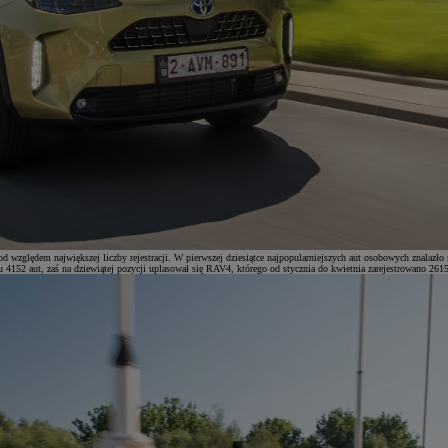
od względem największej liczby rejestracji. W pierwszej dziesiątce najpopularniejszych aut osobowych znalazło
niu 4152 aut, zaś na dziewiątej pozycji uplasował się RAV4, którego od stycznia do kwietnia zarejestrowano 2615