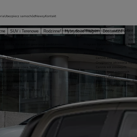
ria
Ubezpiecz samochód
Newsy
Kontakt
Ekobonus dla hybryd Toyoty
Oryginalne części i oleje Toyoty
KINTO ONE
zne
SUV i Terenowe
Rodzinne
Hybrydowe Plug-in
Dostawcze
acja wizyty w serwisie
Oferta dla osób z niepełnosprawnościami
Oryginalne części
KINTO
Toyota Easy
 serwisu mechanicznego
Oryginalne oleje
KINTO
lna oferta dla aut po gwarancji podstawowej
Program Sprzedaży Hurtowej Trade
KINT
y
 serwisu blacharsko-lakierniczego
Trade
KINTO
je i usługi sezonowe
Akcesoria
KINTO
cje Toyoty
Cennik akcesoriów
tne akcje serwisowe
Oryginalne akcesoria Toyot
na akcja serwisowa Takata
Cennik kół zimowych
drogowa w przypadku awarii lub kolizji
Cennik opon zimowych
acje techniczne
Opony i koła zimowe
cje dla wygody Klientów
Zabudowy samochodów dos
rzegląd on-line
Zabezpieczenia i alarmy
CYJNY PRZEGLĄD ZA 50zł
Sklep Toyoty
komat