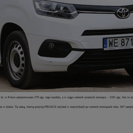
 Polsce zarejestrowano 379 egz. tego modelu, a w ciągu czterech ostatnich miesięcy – 1591 egz. Jest to ni
w klasie. Tę samą, trzecią pozycję PROACE uzyskał w statystykach po czterech miesiącach roku. 847 zarejes