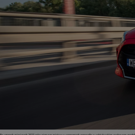
Po czterech miesiącach 2023 roku pierwsze miejsca w segmentach przypadły w udziale takim osobowym model