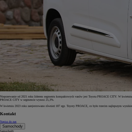
Nieprzerwanie od 2021 roku liderem segmentu kompaktowych vanów jest Toyota PROACE CITY. W kwietniu br. w
PROACE CITY w segmencie wynosi 25,3%.
W kwietniu 2023 roku zarejestrowano również 187 egz. Toyoty PROACE, co było trzecim najlepszym wynikiem 
Kontakt
Napisz do nas
Samochody
Samochody