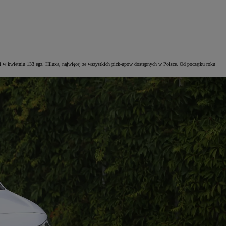
 w kwietniu 133 egz. Hiluxa, najwięcej ze wszystkich pick-upów dostępnych w Polsce. Od początku roku