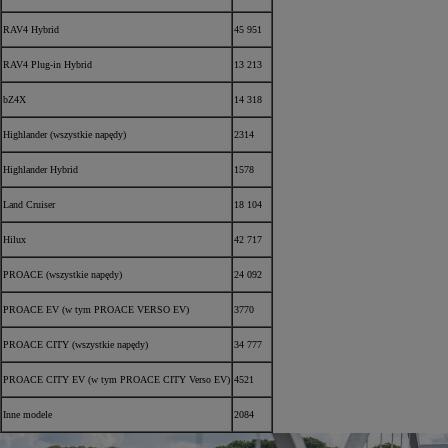
RAV4 Hybrid
45 951
RAV4 Plug-in Hybrid
13 213
bZ4X
14 318
Highlander (wszystkie napędy)
2314
Highlander Hybrid
1578
Land Cruiser
18 104
Hilux
42 717
PROACE (wszystkie napędy)
24 092
PROACE EV (w tym PROACE VERSO EV)
3770
PROACE CITY (wszystkie napędy)
34 777
PROACE CITY EV (w tym PROACE CITY Verso EV)
4521
Inne modele
2084