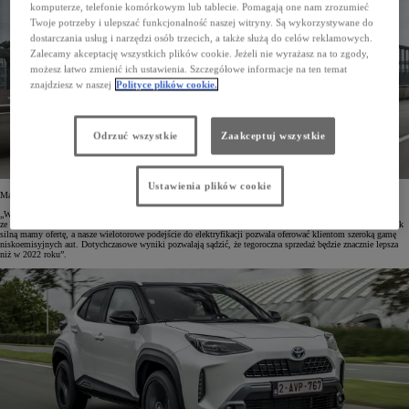
komputerze, telefonie komórkowym lub tablecie. Pomagają one nam zrozumieć
Twoje potrzeby i ulepszać funkcjonalność naszej witryny. Są wykorzystywane do
dostarczania usług i narzędzi osób trzecich, a także służą do celów reklamowych.
Zalecamy akceptację wszystkich plików cookie. Jeżeli nie wyrażasz na to zgody,
możesz łatwo zmienić ich ustawienia. Szczegółowe informacje na ten temat
znajdziesz w naszej
Polityce plików cookie.
Odrzuć wszystkie
Zaakceptuj wszystkie
Ustawienia plików cookie
Matt Harrison, prezes i COO Toyota Motor Europe, tak skomentował najnowsze wyniki sprzedaży:
„W Europie utrzymuje się wysokie zainteresowanie samochodami Toyoty i Lexusa, zwłaszcza tymi
ze zelektryfikowanymi napędami, które stanowią już blisko trzy czwarte naszej sprzedaży. To dowód na to, jak
silną mamy ofertę, a nasze wielotorowe podejście do elektryfikacji pozwala oferować klientom szeroką gamę
niskoemisyjnych aut. Dotychczasowe wyniki pozwalają sądzić, że tegoroczna sprzedaż będzie znacznie lepsza
niż w 2022 roku”.