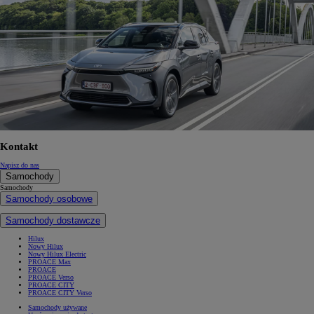
Kontakt
Napisz do nas
Samochody
Samochody
Samochody osobowe
Samochody dostawcze
Hilux
Nowy Hilux
Nowy Hilux Electric
PROACE Max
PROACE
PROACE Verso
PROACE CITY
PROACE CITY Verso
Samochody używane