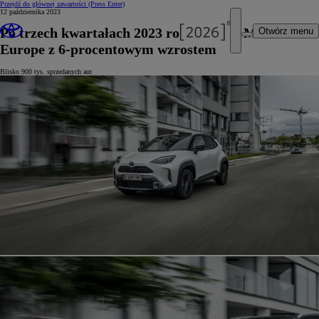
Przejdź do głównej zawartości
(Press Enter)
12 października 2023
Po trzech kwartałach 2023 roku Toyota Motor
Otwórz menu
Europe z 6-procentowym wzrostem
Blisko 900 tys. sprzedanych aut