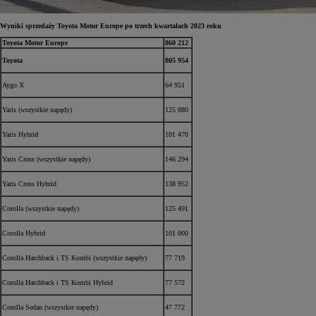
Wyniki sprzedaży Toyota Motor Europe po trzech kwartałach 2023 roku
Toyota Motor Europe
860 212
Toyota
805 954
Aygo X
64 951
Yaris (wszystkie napędy)
125 080
Yaris Hybrid
101 470
Yaris Cross (wszystkie napędy)
146 294
Yaris Cross Hybrid
138 952
Corolla (wszystkie napędy)
125 491
Corolla Hybrid
101 000
Corolla Hatchback i TS Kombi (wszystkie napędy)
77 719
Corolla Hatchback i TS Kombi Hybrid
77 572
Corolla Sedan (wszystkie napędy)
47 772