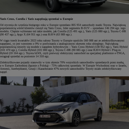
Yaris Cross, Corolla i Yaris napędzają sprzedaż w Europie
Od stycznia do września bieżącego roku w Europie sprzedano 805 954 samochody marki Toyota. Największą
popularnością wśród klientów cieszył się Yaris Cross, lider segmentu B-SUV – sprzedano 146 294 egz. tego
modelu. Chętnie wybierano też takie modele, jak Corolla (125 491 egz.), Yaris (125 080 egz.), Toyota C-HR
(90 437 egz.), Aygo X (64 951 egz.) oraz RAV4 (63 989 egz.).
W ciągu trzech kwartałów 2023 roku salony Toyoty w Europie opuściło 560 088 aut ze zelektryfikowanymi
napędami, co jest wzrostem o 9% w porównaniu z analogicznym okresem roku ubiegłego. Największą
popularnością cieszyły się modele z napędem hybrydowym – Yaris Cross Hybrid (138 952 egz.), Yaris Hybrid
(101 470 egz.), Corolla Hybrid (101 000 egz.), Toyota C-HR (90 085 egz.) oraz RAV4 Hybrid i Plug-in
Hybrid (59 164 egz.). Toyota bZ4X, czyli pierwszy elektryczny samochód na specjalnej platformie e-TNGA,
osiągnął sprzedaż na poziomie 14 318 egz.
Zelektryfikowane pojazdy stanowiły w tym okresie 70% wszystkich samochodów sprzedanych przez markę,
a w Europie Zachodniej (łącznie z Polską) – 75% całkowitej sprzedaży. W Europie Wschodniej oraz w Izraelu,
Armenii, Azerbejdżanie, Gruzji i Kazachstanie 47% nowych samochodów Toyoty miało zelektryfikowany
napęd.