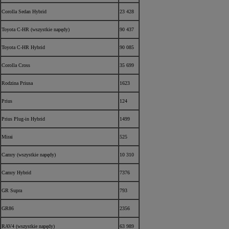
Corolla Sedan Hybrid
23 428
Toyota C-HR (wszystkie napędy)
90 437
Toyota C-HR Hybrid
90 085
Corolla Cross
35 699
Rodzina Priusa
1623
Prius
124
Prius Plug-in Hybrid
1499
Mirai
525
Camry (wszystkie napędy)
10 310
Camry Hybrid
7376
GR Supra
793
GR86
2356
RAV4 (wszystkie napędy)
63 989