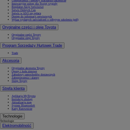
Ubezpieczenia i naprawy blacharsko-lakiernicze
Innowacyjne usługi dla Twojej wygody
Bezpłatne Akcje Serwisowe
Serwis Dobrych Cen
Serwis w ASO się opłaca
Dostęp do informacji serwisowych
Wykaz wydanych zaświadczeń o odbytym szkoleniu (pdf)
Oryginalne części i oleje Toyota
Oryginalne części Toyoty
Oryginalne oleje Toyoty
Program Sprzedaży Hurtowej Trade
Trade
Akcesoria
Oryginalne akcesoria Toyoty
Opony i koła zimowe
Zabudowy samochodów dostawczych
Zabezpieczenia i alarmy
Sklep Toyoty
Strefa klienta
Aplikacja MyToyota
Instrukcje obsługi
Aktualizacja map
System Bluetooth®
Karty Ratownicze
Technologie
Technologie
Elektromobilność