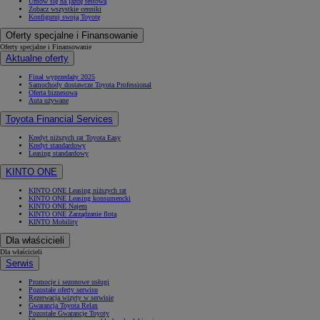
Umów się na jazdę testową
Zobacz wszystkie cenniki
Konfiguruj swoją Toyotę
Oferty specjalne i Finansowanie
Oferty specjalne i Finansowanie
Aktualne oferty
Finał wyprzedaży 2025
Samochody dostawcze Toyota Professional
Oferta biznesowa
Auta używane
Toyota Financial Services
Kredyt niższych rat Toyota Easy
Kredyt standardowy
Leasing standardowy
KINTO ONE
KINTO ONE Leasing niższych rat
KINTO ONE Leasing konsumencki
KINTO ONE Najem
KINTO ONE Zarządzanie flotą
KINTO Mobility
Dla właścicieli
Dla właścicieli
Serwis
Promocje i sezonowe usługi
Pozostałe oferty serwisu
Rezerwacja wizyty w serwisie
Gwarancja Toyota Relax
Pozostałe Gwarancje Toyoty