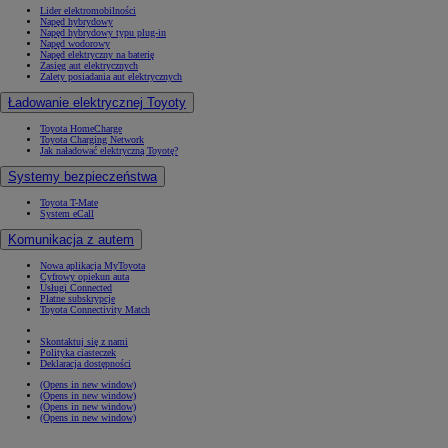
Lider elektromobilności
Napęd hybrydowy
Napęd hybrydowy typu plug-in
Napęd wodorowy
Napęd elektryczny na baterię
Zasięg aut elektrycznych
Zalety posiadania aut elektrycznych
Ładowanie elektrycznej Toyoty
Toyota HomeCharge
Toyota Charging Network
Jak naładować elektryczną Toyotę?
Systemy bezpieczeństwa
Toyota T-Mate
System eCall
Komunikacja z autem
Nowa aplikacja MyToyota
Cyfrowy opiekun auta
Usługi Connected
Płatne subskrypcje
Toyota Connectivity Match
Skontaktuj się z nami
Polityka ciasteczek
Deklaracja dostępności
(Opens in new window)
(Opens in new window)
(Opens in new window)
(Opens in new window)