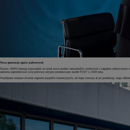
Nowa generacja ogniw paliwowych
Toyota i BMW planują wprowadzić na rynek nowe modele samochodów osobowych z napędem elektrycznym opa
zamierza zaprezentować swój pierwszy seryjnie produkowany model FCEV w 2028 roku.
Współpraca obejmie również segment pojazdów komercyjnych, od etapu rozwoju aż po produkcję, czego efektem