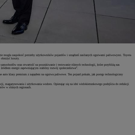
ędzie mogła zaspokoić potrzeby użytkowników pojazdów i urządzeń zasilanych ogniwami paliwowymi. Toyota
 obniżyć koszty.
samochodów oraz otwartość na poszukiwanie i testowanie różnych technologii, które przybliżą nas
m źródłem energii zapewniającym stabilny rozwój społeczeństwa”.
ne auto klasy premium z napędem na ogniwa paliwowe. Ten pojazd pokaże, jak postęp technologiczny
ucji, magazynowania i użytkowania wodoru. Opierając się na idei wielokierunkowego podejścia do redukcji
ntów w różnych regionach.