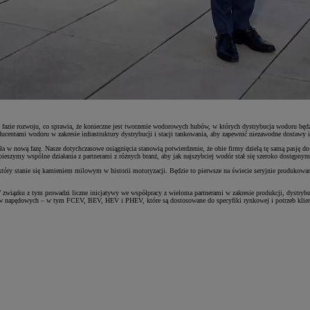
w fazie rozwoju, co sprawia, że konieczne jest tworzenie wodorowych hubów, w których dystrybucja wodoru b
entami wodoru w zakresie infrastruktury dystrybucji i stacji tankowania, aby zapewnić niezawodne dostawy i
 nową fazę. Nasze dotychczasowe osiągnięcia stanowią potwierdzenie, że obie firmy dzielą tę samą pasję do 
pieszymy wspólne działania z partnerami z różnych branż, aby jak najszybciej wodór stał się szeroko dostępny
ry stanie się kamieniem milowym w historii motoryzacji. Będzie to pierwsze na świecie seryjnie produkowa
 W związku z tym prowadzi liczne inicjatywy we współpracy z wieloma partnerami w zakresie produkcji, dystryb
mów napędowych – w tym FCEV, BEV, HEV i PHEV, które są dostosowane do specyfiki rynkowej i potrzeb klie