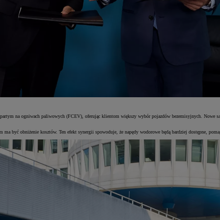
rtym na ogniwach paliwowych (FCEV), oferując klientom większy wybór pojazdów bezemisyjnych. Nowe samo
 ma być obniżenie kosztów. Ten efekt synergii spowoduje, że napędy wodorowe będą bardziej dostępne, pomag