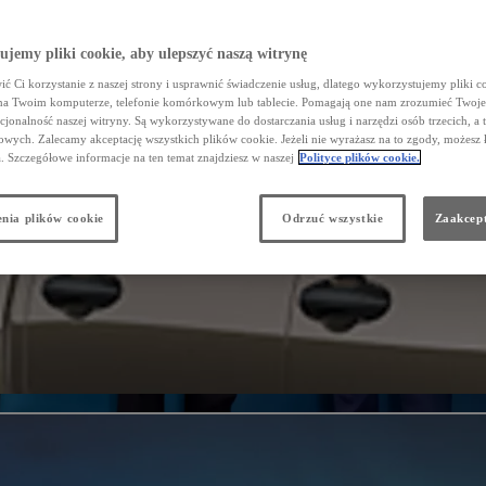
jemy pliki cookie, aby ulepszyć naszą witrynę
ć Ci korzystanie z naszej strony i usprawnić świadczenie usług, dlatego wykorzystujemy pliki co
na Twoim komputerze, telefonie komórkowym lub tablecie. Pomagają one nam zrozumieć Twoje 
cjonalność naszej witryny. Są wykorzystywane do dostarczania usług i narzędzi osób trzecich, a 
wych. Zalecamy akceptację wszystkich plików cookie. Jeżeli nie wyrażasz na to zgody, możesz 
a. Szczegółowe informacje na ten temat znajdziesz w naszej
Polityce plików cookie.
nia plików cookie
Odrzuć wszystkie
Zaakcept