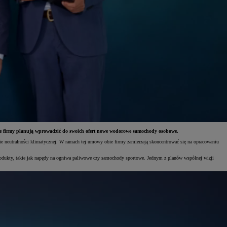
ie firmy planują wprowadzić do swoich ofert nowe wodorowe samochody osobowe.
e neutralności klimatycznej. W ramach tej umowy obie firmy zamierzają skoncentrować się na opracowaniu
rodukty, takie jak napędy na ogniwa paliwowe czy samochody sportowe. Jednym z planów wspólnej wizji