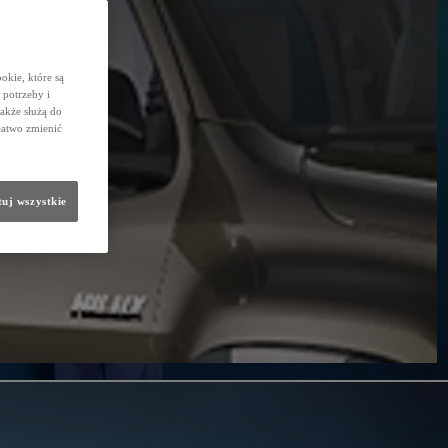
okie, które są
potrzeby i
także służą do
łatwo zmienić
uj wszystkie