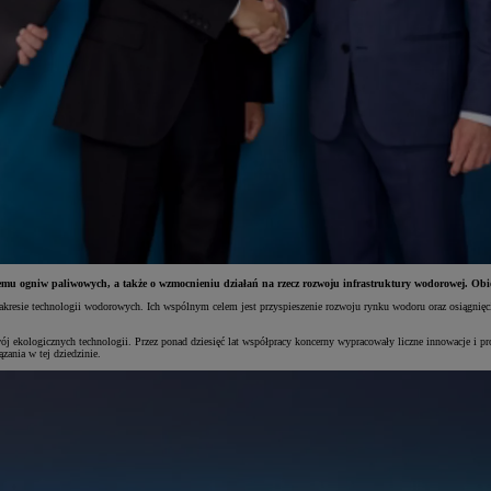
emu ogniw paliwowych, a także o wzmocnieniu działań na rzecz rozwoju infrastruktury wodorowej. Ob
resie technologii wodorowych. Ich wspólnym celem jest przyspieszenie rozwoju rynku wodoru oraz osiągnięci
 ekologicznych technologii. Przez ponad dziesięć lat współpracy koncerny wypracowały liczne innowacje i p
zania w tej dziedzinie.