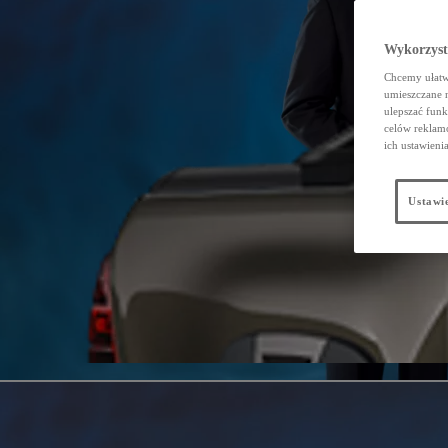
Wykorzystu
Chcemy ułatwi
umieszczane 
ulepszać funk
celów reklamo
ich ustawieni
Ustawie