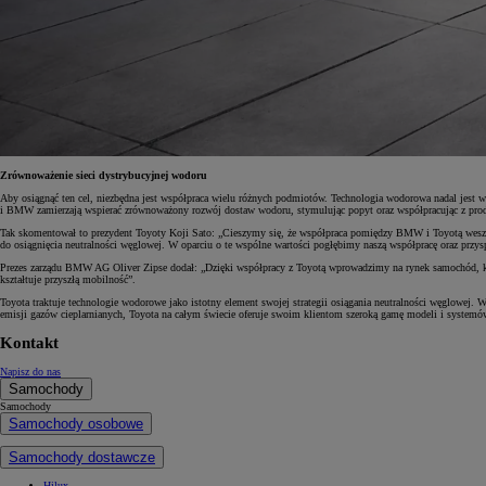
Od
117 670 zł
netto
PROACE CITY
RÓWNIEŻ ELECTRIC
Zrównoważenie sieci dystrybucyjnej wodoru
Aby osiągnąć ten cel, niezbędna jest współpraca wielu różnych podmiotów. Technologia wodorowa nadal jest 
i BMW zamierzają wspierać zrównoważony rozwój dostaw wodoru, stymulując popyt oraz współpracując z produc
Tak skomentował to prezydent Toyoty Koji Sato: „Cieszymy się, że współpraca pomiędzy BMW i Toyotą weszła w
do osiągnięcia neutralności węglowej. W oparciu o te wspólne wartości pogłębimy naszą współpracę oraz przys
Prezes zarządu BMW AG Oliver Zipse dodał: „Dzięki współpracy z Toyotą wprowadzimy na rynek samochód, któ
kształtuje przyszłą mobilność”.
Toyota traktuje technologie wodorowe jako istotny element swojej strategii osiągania neutralności węglowej.
emisji gazów cieplarnianych, Toyota na całym świecie oferuje swoim klientom szeroką gamę modeli i syste
Kontakt
Napisz do nas
Samochody
Samochody
Samochody osobowe
Samochody dostawcze
Hilux