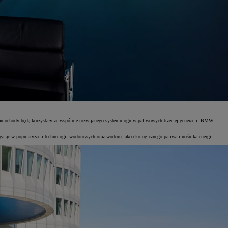
chody będą korzystały ze wspólnie rozwijanego systemu ogniw paliwowych trzeciej generacji. BMW
ając w popularyzacji technologii wodorowych oraz wodoru jako ekologicznego paliwa i nośnika energii.