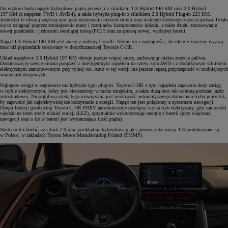
Do wyboru będą napędy hybrydowe piątej generacji z silnikami 1.8 Hybrid 140 KM oraz 2.0 Hybrid
197 KM (z napędem FWD i AWD-i), a także hybryda plug-in z silnikiem 2.0 Hybrid Plug-in 223 KM.
Jednostki te oferują większą moc przy utrzymaniu niskich emisji oraz niskiego średniego zużycia paliwa. Udało
się to osiągnąć poprzez zmniejszenie masy i rozmiarów komponentów układu, a także dzięki zastosowaniu
nowej przekładni i jednostki sterującej mocą (PCU) oraz za sprawą nowej, wydajnej baterii.
Napęd 1.8 Hybrid 140 KM jest znany z rodziny Corolli. Słynie on z wydajności, ale oferuje znacznie wyższą
moc niż poprzednik stosowany w dotychczasowej Toyocie C-HR.
Układ napędowy 2.0 Hybrid 197 KM oferuje jeszcze więcej mocy, zachowując niskie zużycie paliwa.
Dodatkowo tę wersję można połączyć z inteligentnym napędem na cztery koła AWD-i z dodatkowym silnikiem
elektrycznym zamontowanym przy tylnej osi. Auto w tej wersji ma jeszcze lepszą przyczepność w trudniejszych
warunkach drogowych.
Najlepsze osiągi w segmencie ma hybryda typu plug-in. Toyota C-HR z tym napędem zapewnia duży zasięg
w trybie elektrycznym, który jest nieoceniony w ruchu miejskim, a także dużą moc tak cenioną podczas jazdy
autostradowej. Niewątpliwą zaletą tego rozwiązania jest możliwość automatycznego dobierania trybu pracy tak,
by zapewnić jak najefektywniejsze korzystanie z energii. Napęd ten jest połączony z systemem nawigacji.
Dzięki funkcji geofencing Toyota C-HR PHEV automatycznie przełączy się na tryb elektryczny, gdy samochód
wjedzie na teren strefy niskiej emisji (LEZ), optymalnie wykorzystując energię z baterii (przy włączonej
nawigacji oraz o ile w baterii jest wystarczająca ilość prądu).
Warto tu też dodać, że silnik 2.0 oraz przekładnia hybrydowa piątej generacji do wersji 1.8 produkowane są
w Polsce, w zakładach Toyota Motor Manufacturing Poland (TMMP).