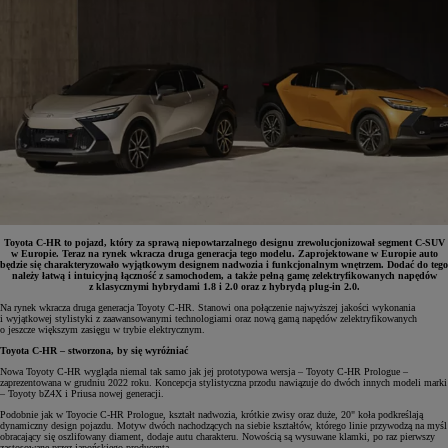
Toyota C-HR to pojazd, który za sprawą niepowtarzalnego designu zrewolucjonizował segment C-SUV
w Europie. Teraz na rynek wkracza druga generacja tego modelu. Zaprojektowane w Europie auto
będzie się charakteryzowało wyjątkowym designem nadwozia i funkcjonalnym wnętrzem. Dodać do tego
należy łatwą i intuicyjną łączność z samochodem, a także pełną gamę zelektryfikowanych napędów
z klasycznymi hybrydami 1.8 i 2.0 oraz z hybrydą plug-in 2.0.
Na rynek wkracza druga generacja Toyoty C-HR. Stanowi ona połączenie najwyższej jakości wykonania
i wyjątkowej stylistyki z zaawansowanymi technologiami oraz nową gamą napędów zelektryfikowanych
o jeszcze większym zasięgu w trybie elektrycznym.
Toyota C-HR – stworzona, by się wyróżniać
Nowa Toyoty C-HR wygląda niemal tak samo jak jej prototypowa wersja – Toyoty C-HR Prologue –
zaprezentowana w grudniu 2022 roku. Koncepcja stylistyczna przodu nawiązuje do dwóch innych modeli marki
– Toyoty bZ4X i Priusa nowej generacji.
Podobnie jak w Toyocie C-HR Prologue, kształt nadwozia, krótkie zwisy oraz duże, 20" koła podkreślają
dynamiczny design pojazdu. Motyw dwóch nachodzących na siebie kształtów, którego linie przywodzą na myśl
obracający się oszlifowany diament, dodaje autu charakteru. Nowością są wysuwane klamki, po raz pierwszy
zastosowane przez japońskiego producenta.