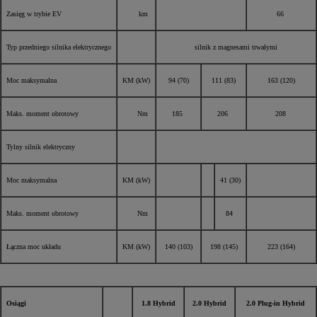
Zasięg w trybie EV
km
66
Typ przedniego silnika elektrycznego
silnik z magnesami trwałymi
Moc maksymalna
KM (kW)
94 (70)
111 (83)
163 (120)
Maks. moment obrotowy
Nm
185
206
208
Tylny silnik elektryczny
Moc maksymalna
KM (kW)
41 (30)
Maks. moment obrotowy
Nm
84
Łączna moc układu
KM (kW)
140 (103)
198 (145)
223 (164)
Osiągi
1.8 Hybrid
2.0 Hybrid
2.0 Plug-in Hybrid