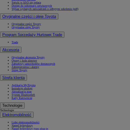
Serwis w ASO się opłaca
Dostęp do informacji serwisowych
Wykaz wydanych zaświadczeń o odbytym szkoleniu (pdf)
Oryginalne części i oleje Toyota
Oryginalne części Toyoty
Oryginalne oleje Toyoty
Program Sprzedaży Hurtowej Trade
Trade
Akcesoria
Oryginalne akcesoria Toyoty
Opony i koła zimowe
Zabudowy samochodów dostawczych
Zabezpieczenia i alarmy
Sklep Toyoty
Strefa klienta
Aplikacja MyToyota
Instrukcje obsługi
Aktualizacja map
System Bluetooth®
Karty Ratownicze
Technologie
Technologie
Elektromobilność
Lider elektromobilności
Napęd hybrydowy
Napęd hybrydowy typu plug-in