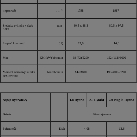
3
1798
1987
Pojemność
cm
Średnica cylindra x skok
mm
80,5 x 88,3
80,5 x 97,5
tłoka
Stopień kompresji
(:1)
13,0
14,0
Moc
KM (kW)/obr./min
98 (72)/5200
152 (112)/6000
Moment obrotowy silnika
Nm/obr./min
142/3600
190/4400–5200
spalinowego
Napęd hybrydowy
1.8 Hybrid
2.0 Hybrid
2.0 Plug-in Hybrid
Bateria
litowo-jonowa
Pojemność
kWh
4,08
13,6