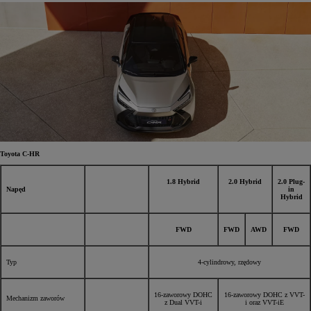
Toyota C-HR
1.8 Hybrid
2.0 Hybrid
2.0 Plug-
Napęd
in
Hybrid
FWD
FWD
AWD
FWD
Typ
4-cylindrowy, rzędowy
16-zaworowy DOHC
16-zaworowy DOHC z VVT-
Mechanizm zaworów
z Dual VVT-i
i oraz VVT-iE