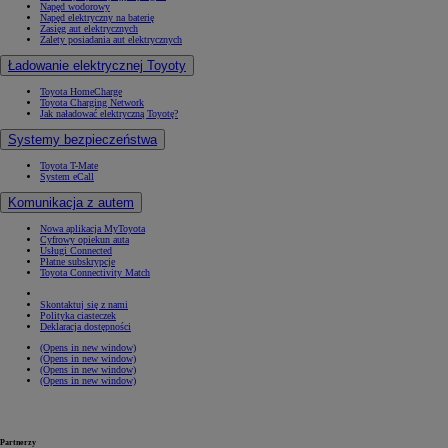
Napęd wodorowy
Napęd elektryczny na baterię
Zasięg aut elektrycznych
Zalety posiadania aut elektrycznych
Ładowanie elektrycznej Toyoty
Toyota HomeCharge
Toyota Charging Network
Jak naładować elektryczną Toyotę?
Systemy bezpieczeństwa
Toyota T-Mate
System eCall
Komunikacja z autem
Nowa aplikacja MyToyota
Cyfrowy opiekun auta
Usługi Connected
Płatne subskrypcje
Toyota Connectivity Match
Skontaktuj się z nami
Polityka ciasteczek
Deklaracja dostępności
(Opens in new window)
(Opens in new window)
(Opens in new window)
(Opens in new window)
Partnerzy