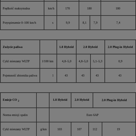
Prędkość maksymalna
km/h
170
180
180
Przyspieszenie 0–100 km/h
s
9,9
8,1
7,9
7,4
Zużycie paliwa
1.8 Hybrid
2.0 Hybrid
2.0 Plug-in Hybrid
Cykl mieszany WLTP
l/100 km
4,8–5,0
4,8–5,0
5,1–5,3
0,9
Pojemność zbiornika paliwa
l
43
43
43
43
Emisje CO
1.8 Hybrid
2.0 Hybrid
2.0 Plug-in Hybrid
2
Norma emisji spalin
Euro 6AP
Cykl mieszany WLTP
g/km
103
107
112
19