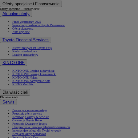
Oferty specjalne i Finansowanie
Oferty specjalne i Finansowanie
Aktualne oferty
Finał wyprzedaży 2025
Samochody dostawcze Toyota Professional
Oferta biznesowa
Auta używane
Toyota Financial Services
Kredyt niższych rat Toyota Easy
Kredyt standardowy
Leasing standardowy
KINTO ONE
KINTO ONE Leasing niższych rat
KINTO ONE Leasing konsumencki
KINTO ONE Najem
KINTO ONE Zarządzanie flotą
KINTO Mobility
Dla właścicieli
Dla właścicieli
Serwis
Promocje i sezonowe usługi
Pozostałe oferty serwisu
Rezerwacja wizyty w serwisie
Gwarancja Toyota Relax
Pozostałe Gwarancje Toyoty
Ubezpieczenia i naprawy blacharsko-lakiernicze
Innowacyjne usługi dla Twojej wygody
Bezpłatne Akcje Serwisowe
Serwis Dobrych Cen