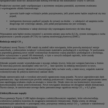
oprogramowanie może być aktualizowane metodą over-the-air bez konieczności wizyty w serwisie.
Proaktywny asystent jazdy współpracujący z asystentem omijania przeszkód, asystentem zwalniania
i wspomaganiem układu kierowniczego:
spowolni każde nagłe wciśnięcie pedału przyspieszenia, jeśli przed autem będzie znajdował się inny
pojazd,
inteligentnie dostosuje prędkość pojazdu do sytuacji na drodze – w zależności od natężenia ruchu
drogowego lub wykrytego zakrętu, jeśli pedał przyspieszenia nie jest wciśnięty,
podczas wchodzenia w zakręt dostosuje siłę wspomagania kierownicy do łuku drogi.
Wyposażenie auta będzie można rozszerzyć o asystenta zmiany pasa ruchu (LCA), system ostrzegania o ruchu
poprzecznym z przodu pojazdu (FCTA) czy kamerę monitorującą kierowcę (DMC).
Redukcja emisji CO
2
Projektanci nowej Toyoty C-HR starali się znaleźć takie rozwiązania, które pozwolą zmniejszyć emisje
samochodu, a jednocześnie zwiększyć wykorzystanie materiałów pochodzących z recyklingu. W porównaniu
z poprzednią generacją nowy model wykorzystuje dwukrotnie więcej plastików pochodzących z recyklingu,
które wykorzystano w ponad 100 elementach, w tym w nowych rodzajach tapicerki, które zostały
wyprodukowane z odzyskanych butelek PET.
Zderzaki pojazdu zostały wyprodukowane z nowego rodzaju żywicy, która jest wstępnie barwiona w formie.
Ta innowacja pozwoli zaoszczędzić setki ton CO
. Inne sposoby na redukcję emisyjności to nowe,
2
zautomatyzowane procesy lakiernicze wykorzystujące farby na bazie wody, a także nowy, wegański materiał
wykorzystywany do pokrycia kierownicy zamiast skóry.
Dzięki zastosowaniu stali o wysokiej sztywności ograniczono masę pojazdu. Na nowo zaprojektowano dach
panoramiczny. Jego niskoemisyjne powłoki redukują podczerwień i chronią wnętrze przed nagrzewaniem latem
oraz zapobiegają uciekaniu ciepła na zewnątrz w zimne dni. Dzięki temu nie ma konieczności stosowania
konwencjonalnej osłony przeciwsłonecznej. Nowe rozwiązanie zmniejsza też obciążenie układu klimatyzacji.
Toyota szacuje, że zastosowanie nowego dachu panoramicznego ogranicza emisję CO
o 0,5 g/km.
2
Zelektryfikowane napędy
Nowa generacja Toyoty C-HR będzie dostępna z zelektryfikowanymi napędami, które odzwierciedlają
wielotorowe podejście koncernu do osiągnięcia neutralności klimatycznej. Marka wierzy, że oferując
niskoemisyjne samochody w przystępnej cenie, przyspieszy redukcję emisji CO
i pomoże w transformacji
2
mobilności w kierunku bezemisyjnym.