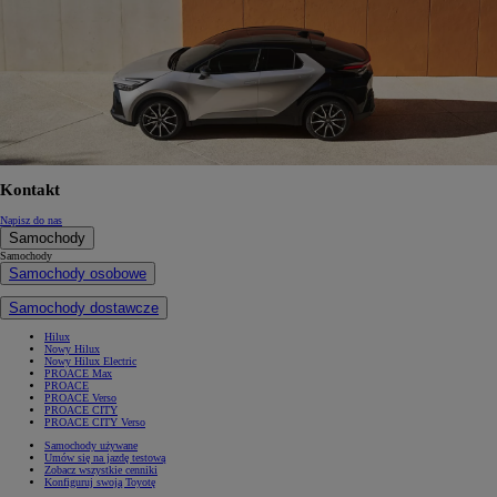
Kontakt
Napisz do nas
Samochody
Samochody
Samochody osobowe
Samochody dostawcze
Hilux
Nowy Hilux
Nowy Hilux Electric
PROACE Max
PROACE
PROACE Verso
PROACE CITY
PROACE CITY Verso
Samochody używane
Umów się na jazdę testową
Zobacz wszystkie cenniki
Konfiguruj swoją Toyotę