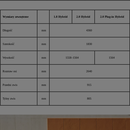
Wymiary zewnętrzne
1.8 Hybrid
2.0 Hybrid
2.0 Plug-in Hybrid
Długość
mm
4360
Szerokość
mm
1830
Wysokość
mm
1558–1564
1564
Rozstaw osi
mm
2640
Przedni zwis
mm
915
Tylny zwis
mm
805