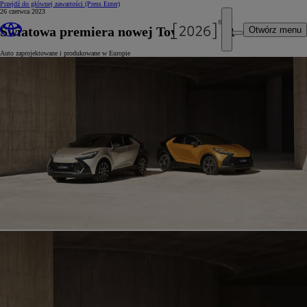
Przejdź do głównej zawartości
(Press Enter)
26 czerwca 2023
Światowa premiera nowej Toyoty C-HR
Otwórz menu
Auto zaprojektowane i produkowane w Europie