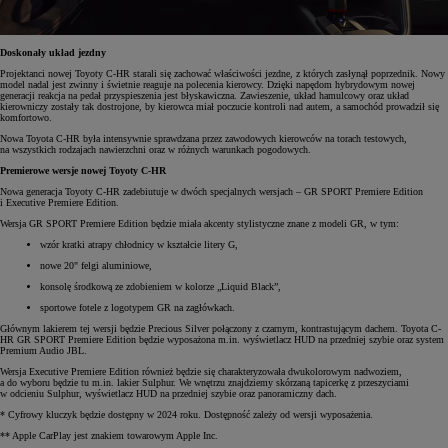
Doskonały układ jezdny
Projektanci nowej Toyoty C-HR starali się zachować właściwości jezdne, z których zasłynął poprzednik. Nowy
model nadal jest zwinny i świetnie reaguje na polecenia kierowcy. Dzięki napędom hybrydowym nowej
generacji reakcja na pedał przyspieszenia jest błyskawiczna. Zawieszenie, układ hamulcowy oraz układ
kierowniczy zostały tak dostrojone, by kierowca miał poczucie kontroli nad autem, a samochód prowadził się
komfortowo.
Nowa Toyota C-HR była intensywnie sprawdzana przez zawodowych kierowców na torach testowych,
na wszystkich rodzajach nawierzchni oraz w różnych warunkach pogodowych.
Premierowe wersje nowej Toyoty C-HR
Nowa generacja Toyoty C-HR zadebiutuje w dwóch specjalnych wersjach – GR SPORT Premiere Edition
i Executive Premiere Edition.
Wersja GR SPORT Premiere Edition będzie miała akcenty stylistyczne znane z modeli GR, w tym:
wzór kratki atrapy chłodnicy w kształcie litery G,
nowe 20" felgi aluminiowe,
konsolę środkową ze zdobieniem w kolorze „Liquid Black”,
sportowe fotele z logotypem GR na zagłówkach.
Głównym lakierem tej wersji będzie Precious Silver połączony z czarnym, kontrastującym dachem. Toyota C-
HR GR SPORT Premiere Edition będzie wyposażona m.in. wyświetlacz HUD na przedniej szybie oraz system
Premium Audio JBL.
Wersja Executive Premiere Edition również będzie się charakteryzowała dwukolorowym nadwoziem,
a do wyboru będzie tu m.in. lakier Sulphur. We wnętrzu znajdziemy skórzaną tapicerkę z przeszyciami
w odcieniu Sulphur, wyświetlacz HUD na przedniej szybie oraz panoramiczny dach.
* Cyfrowy kluczyk będzie dostępny w 2024 roku. Dostępność zależy od wersji wyposażenia.
** Apple CarPlay jest znakiem towarowym Apple Inc.