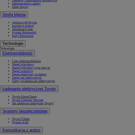
Zabudowy samochodów dostawczych
Zabezpieczenia i alarmy
Sklep Toyoty
Strefa klienta
Aplikacja MyToyota
Instrukcje obsługi
Aktualizacja map
System Bluetooth®
Karty Ratownicze
Technologie
Technologie
Elektromobilność
Lider elektromobilności
Napęd hybrydowy
Napęd hybrydowy typu plug-in
Napęd wodorowy
Napęd elektryczny na baterię
Zasięg aut elektrycznych
Zalety posiadania aut elektrycznych
Ładowanie elektrycznej Toyoty
Toyota HomeCharge
Toyota Charging Network
Jak naładować elektryczną Toyotę?
Systemy bezpieczeństwa
Toyota T-Mate
System eCall
Komunikacja z autem