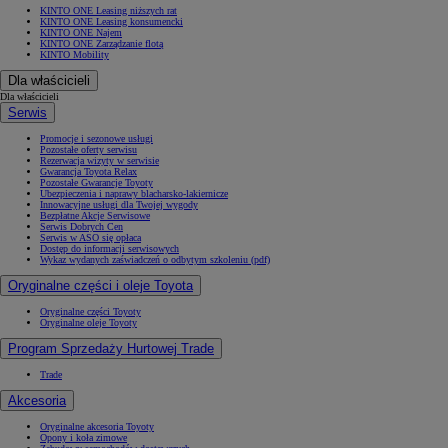
KINTO ONE Leasing niższych rat
KINTO ONE Leasing konsumencki
KINTO ONE Najem
KINTO ONE Zarządzanie flotą
KINTO Mobility
Dla właścicieli
Dla właścicieli
Serwis
Promocje i sezonowe usługi
Pozostałe oferty serwisu
Rezerwacja wizyty w serwisie
Gwarancja Toyota Relax
Pozostałe Gwarancje Toyoty
Ubezpieczenia i naprawy blacharsko-lakiernicze
Innowacyjne usługi dla Twojej wygody
Bezpłatne Akcje Serwisowe
Serwis Dobrych Cen
Serwis w ASO się opłaca
Dostęp do informacji serwisowych
Wykaz wydanych zaświadczeń o odbytym szkoleniu (pdf)
Oryginalne części i oleje Toyota
Oryginalne części Toyoty
Oryginalne oleje Toyoty
Program Sprzedaży Hurtowej Trade
Trade
Akcesoria
Oryginalne akcesoria Toyoty
Opony i koła zimowe