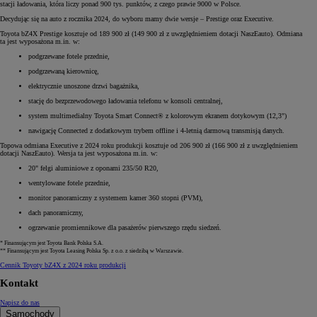
stacji ładowania, która liczy ponad 900 tys. punktów, z czego prawie 9000 w Polsce.
Decydując się na auto z rocznika 2024, do wyboru mamy dwie wersje – Prestige oraz Executive.
Toyota bZ4X Prestige kosztuje od 189 900 zł (149 900 zł z uwzględnieniem dotacji NaszEauto). Odmiana
ta jest wyposażona m.in. w:
podgrzewane fotele przednie,
podgrzewaną kierownicę,
elektrycznie unoszone drzwi bagażnika,
stację do bezprzewodowego ładowania telefonu w konsoli centralnej,
system multimedialny Toyota Smart Connect® z kolorowym ekranem dotykowym (12,3")
nawigację Connected z dodatkowym trybem offline i 4-letnią darmową transmisją danych.
Topowa odmiana Executive z 2024 roku produkcji kosztuje od 206 900 zł (166 900 zł z uwzględnieniem
dotacji NaszEauto). Wersja ta jest wyposażona m.in. w:
20" felgi aluminiowe z oponami 235/50 R20,
wentylowane fotele przednie,
monitor panoramiczny z systemem kamer 360 stopni (PVM),
dach panoramiczny,
ogrzewanie promiennikowe dla pasażerów pierwszego rzędu siedzeń.
* Finansującym jest Toyota Bank Polska S.A.
** Finansującym jest Toyota Leasing Polska Sp. z o.o. z siedzibą w Warszawie.
Cennik Toyoty bZ4X z 2024 roku produkcji
Kontakt
Napisz do nas
Samochody