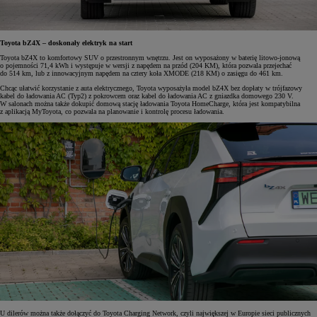
Toyota bZ4X – doskonały elektryk na start
Toyota bZ4X to komfortowy SUV o przestronnym wnętrzu. Jest on wyposażony w baterię litowo-jonową
o pojemności 71,4 kWh i występuje w wersji z napędem na przód (204 KM), która pozwala przejechać
do 514 km, lub z innowacyjnym napędem na cztery koła XMODE (218 KM) o zasięgu do 461 km.
Chcąc ułatwić korzystanie z auta elektrycznego, Toyota wyposażyła model bZ4X bez dopłaty w trójfazowy
kabel do ładowania AC (Typ2) z pokrowcem oraz kabel do ładowania AC z gniazdka domowego 230 V.
W salonach można także dokupić domową stację ładowania Toyota HomeCharge, która jest kompatybilna
z aplikacją MyToyota, co pozwala na planowanie i kontrolę procesu ładowania.
U dilerów można także dołączyć do Toyota Charging Network, czyli największej w Europie sieci publicznych