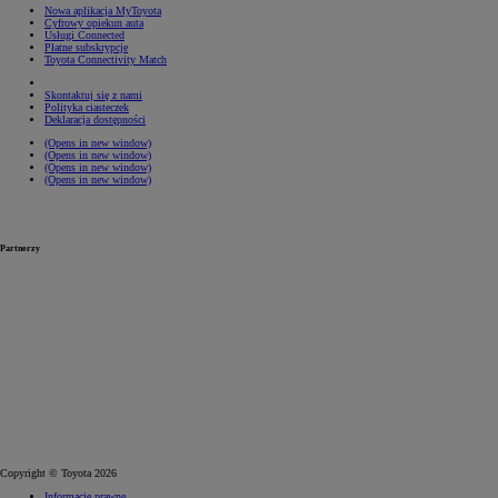
Nowa aplikacja MyToyota
Cyfrowy opiekun auta
Usługi Connected
Płatne subskrypcje
Toyota Connectivity Match
Skontaktuj się z nami
Polityka ciasteczek
Deklaracja dostępności
(Opens in new window)
(Opens in new window)
(Opens in new window)
(Opens in new window)
Partnerzy
Copyright © Toyota 2026
Informacje prawne