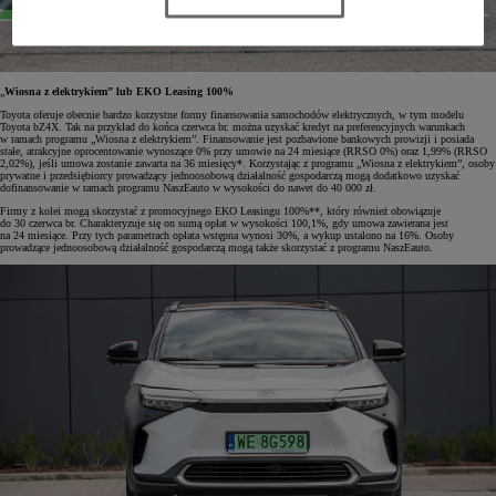
„
Wiosna z elektrykiem” lub EKO Leasing 100%
Toyota oferuje obecnie bardzo korzystne formy finansowania samochodów elektrycznych, w tym modelu
Toyota bZ4X. Tak na przykład do końca czerwca br. można uzyskać kredyt na preferencyjnych warunkach
w ramach programu „Wiosna z elektrykiem”. Finansowanie jest pozbawione bankowych prowizji i posiada
stałe, atrakcyjne oprocentowanie wynoszące 0% przy umowie na 24 miesiące (RRSO 0%) oraz 1,99% (RRSO
2,02%), jeśli umowa zostanie zawarta na 36 miesięcy*. Korzystając z programu „Wiosna z elektrykiem”, osoby
prywatne i przedsiębiorcy prowadzący jednoosobową działalność gospodarczą mogą dodatkowo uzyskać
dofinansowanie w ramach programu NaszEauto w wysokości do nawet do 40 000 zł.
Firmy z kolei mogą skorzystać z promocyjnego EKO Leasingu 100%**, który również obowiązuje
do 30 czerwca br. Charakteryzuje się on sumą opłat w wysokości 100,1%, gdy umowa zawierana jest
na 24 miesiące. Przy tych parametrach opłata wstępna wynosi 30%, a wykup ustalono na 16%. Osoby
prowadzące jednoosobową działalność gospodarczą mogą także skorzystać z programu NaszEauto.