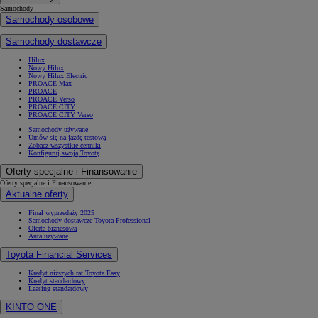
Samochody
Samochody osobowe
Samochody dostawcze
Hilux
Nowy Hilux
Nowy Hilux Electric
PROACE Max
PROACE
PROACE Verso
PROACE CITY
PROACE CITY Verso
Samochody używane
Umów się na jazdę testową
Zobacz wszystkie cenniki
Konfiguruj swoją Toyotę
Oferty specjalne i Finansowanie
Oferty specjalne i Finansowanie
Aktualne oferty
Finał wyprzedaży 2025
Samochody dostawcze Toyota Professional
Oferta biznesowa
Auta używane
Toyota Financial Services
Kredyt niższych rat Toyota Easy
Kredyt standardowy
Leasing standardowy
KINTO ONE