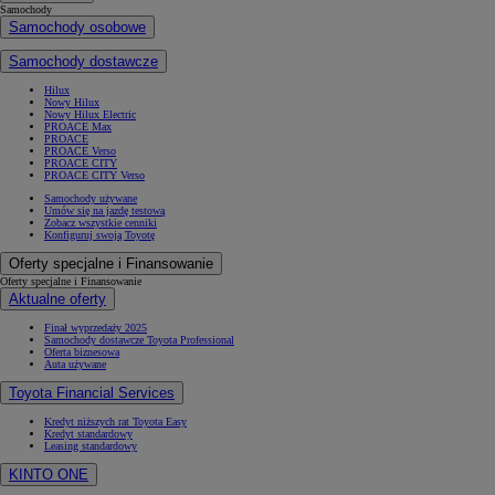
Samochody
Samochody osobowe
Samochody dostawcze
Hilux
Nowy Hilux
Nowy Hilux Electric
PROACE Max
PROACE
PROACE Verso
PROACE CITY
PROACE CITY Verso
Samochody używane
Umów się na jazdę testową
Zobacz wszystkie cenniki
Konfiguruj swoją Toyotę
Oferty specjalne i Finansowanie
Oferty specjalne i Finansowanie
Aktualne oferty
Finał wyprzedaży 2025
Samochody dostawcze Toyota Professional
Oferta biznesowa
Auta używane
Toyota Financial Services
Kredyt niższych rat Toyota Easy
Kredyt standardowy
Leasing standardowy
KINTO ONE