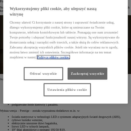
Przyspieszenie od 0 do 100 km/h wynosi 6,7 s.
Nowy Prius będzie dostępny w trzech wersjach wyposażenia – Comfort, Prestige i Executive. Najtańsza z nich
Wykorzystujemy pliki cookie, aby ulepszyć naszą
kosztuje od 199 900 zł.
witrynę
Chcemy ułatwić Ci korzystanie z naszej strony i usprawnić świadczenie usług,
dlatego wykorzystujemy pliki cookie, które są umieszczane na Twoim
komputerze, telefonie komórkowym lub tablecie. Pomagają one nam zrozumieć
Twoje potrzeby i ulepszać funkcjonalność naszej witryny. Są wykorzystywane do
dostarczania usług i narzędzi osób trzecich, a także służą do celów reklamowych.
Zalecamy akceptację wszystkich plików cookie. Jeżeli nie wyrażasz na to zgody,
możesz łatwo zmienić ich ustawienia. Szczegółowe informacje na ten temat
znajdziesz w naszej
Polityce plików cookie.
Odrzuć wszystkie
Zaakceptuj wszystkie
Już podstawowa wersja – Comfort – jest bardzo dobrze wyposażona. W standardzie ma m.in.:
najnowsze systemy bezpieczeństwa czynnego Toyota T-Mate,
system multimedialny Toyota Smart Connect® z kolorowym ekranem dotykowym (12,3"),
Ustawienia plików cookie
inteligentny asystent głosowy,
nawigację Connected z dodatkowym trybem offline i 4-letnią darmową transmisją danych,
światła do jazdy dziennej w technologii LED,
17" felgi aluminiowe z oponami 195/60 R17 (z plastikowymi kołpakami ochronnymi),
podgrzewane fotele kierowcy i pasażera.
Wyższa wersja – Prestige – została wyposażona dodatkowo m.in. w:
światła matrycowe w technologii LED z systemem adaptacyjnych świateł drogowych (AHS),
cyfrowe lusterko wsteczne,
elektrycznie unoszone drzwi bagażnika,
listwy LED w tylnych lampach,
19" felgi aluminiowe z oponami 195/50 R19,