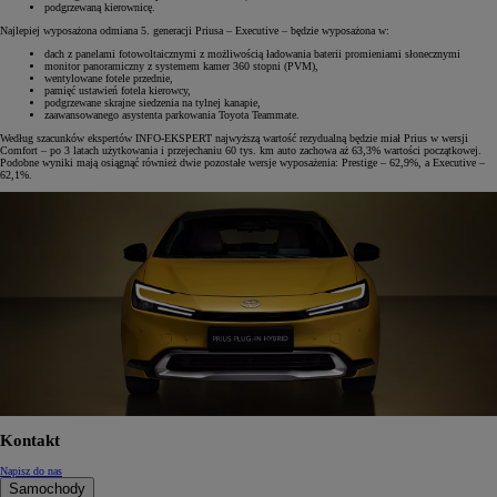
podgrzewaną kierownicę.
Najlepiej wyposażona odmiana 5. generacji Priusa – Executive – będzie wyposażona w:
dach z panelami fotowoltaicznymi z możliwością ładowania baterii promieniami słonecznymi
monitor panoramiczny z systemem kamer 360 stopni (PVM),
wentylowane fotele przednie,
pamięć ustawień fotela kierowcy,
podgrzewane skrajne siedzenia na tylnej kanapie,
zaawansowanego asystenta parkowania Toyota Teammate.
Według szacunków ekspertów INFO-EKSPERT najwyższą wartość rezydualną będzie miał Prius w wersji
Comfort – po 3 latach użytkowania i przejechaniu 60 tys. km auto zachowa aż 63,3% wartości początkowej.
Podobne wyniki mają osiągnąć również dwie pozostałe wersje wyposażenia: Prestige – 62,9%, a Executive –
62,1%.
Kontakt
Napisz do nas
Samochody