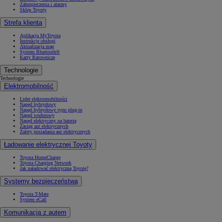
Zabezpieczenia i alarmy
Sklep Toyoty
Strefa klienta
Aplikacja MyToyota
Instrukcje obsługi
Aktualizacja map
System Bluetooth®
Karty Ratownicze
Technologie
Technologie
Elektromobilność
Lider elektromobilności
Napęd hybrydowy
Napęd hybrydowy typu plug-in
Napęd wodorowy
Napęd elektryczny na baterię
Zasięg aut elektrycznych
Zalety posiadania aut elektrycznych
Ładowanie elektrycznej Toyoty
Toyota HomeCharge
Toyota Charging Network
Jak naładować elektryczną Toyotę?
Systemy bezpieczeństwa
Toyota T-Mate
System eCall
Komunikacja z autem