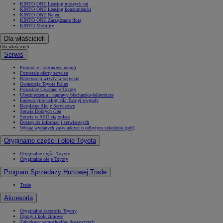
KINTO ONE Leasing niższych rat
KINTO ONE Leasing konsumencki
KINTO ONE Najem
KINTO ONE Zarządzanie flotą
KINTO Mobility
Dla właścicieli
Dla właścicieli
Serwis
Promocje i sezonowe usługi
Pozostałe oferty serwisu
Rezerwacja wizyty w serwisie
Gwarancja Toyota Relax
Pozostałe Gwarancje Toyoty
Ubezpieczenia i naprawy blacharsko-lakiernicze
Innowacyjne usługi dla Twojej wygody
Bezpłatne Akcje Serwisowe
Serwis Dobrych Cen
Serwis w ASO się opłaca
Dostęp do informacji serwisowych
Wykaz wydanych zaświadczeń o odbytym szkoleniu (pdf)
Oryginalne części i oleje Toyota
Oryginalne części Toyoty
Oryginalne oleje Toyoty
Program Sprzedaży Hurtowej Trade
Trade
Akcesoria
Oryginalne akcesoria Toyoty
Opony i koła zimowe
Zabudowy samochodów dostawczych