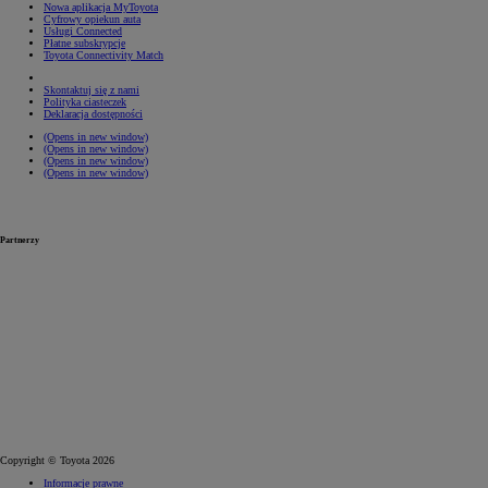
Nowa aplikacja MyToyota
Cyfrowy opiekun auta
Usługi Connected
Płatne subskrypcje
Toyota Connectivity Match
Skontaktuj się z nami
Polityka ciasteczek
Deklaracja dostępności
(Opens in new window)
(Opens in new window)
(Opens in new window)
(Opens in new window)
Partnerzy
Copyright © Toyota 2026
Informacje prawne