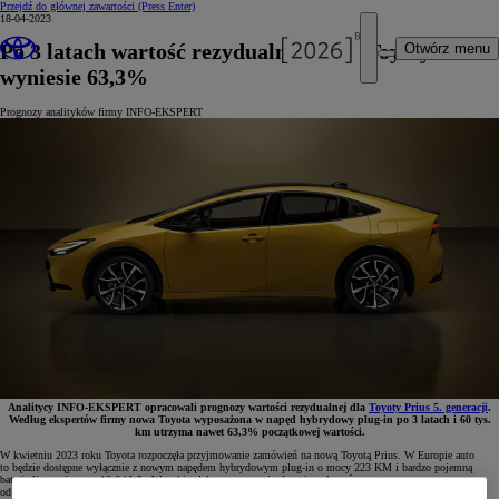
Przejdź do głównej zawartości
(Press Enter)
18-04-2023
Po 3 latach wartość rezydualna nowej Toyoty Prius
Otwórz menu
wyniesie 63,3%
Prognozy analityków firmy INFO-EKSPERT
Analitycy INFO-EKSPERT opracowali prognozy wartości rezydualnej dla
Toyoty Prius 5. generacji
.
Według ekspertów firmy nowa Toyota wyposażona w napęd hybrydowy plug-in po 3 latach i 60 tys.
km utrzyma nawet 63,3% początkowej wartości.
W kwietniu 2023 roku Toyota rozpoczęła przyjmowanie zamówień na nową Toyotą Prius. W Europie auto
to będzie dostępne wyłącznie z nowym napędem hybrydowym plug-in o mocy 223 KM i bardzo pojemną
baterią litowo-jonową 13,6 kWh. W trybie elektrycznym pojazd może pokonać nawet
od 72 do 86 km wg normy WLTP, a średnie zużycie paliwa sięga 0,5–0,7 l/100 km (w zależności od wersji).