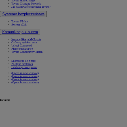
Toyota HomeCharge
Toyota Charging Network
Jak naładować elektryczną Toyotę?
Systemy bezpieczeństwa
Toyota T-Mate
System eCall
Komunikacja z autem
Nowa aplikacja MyToyota
Cyfrowy opiekun auta
Usługi Connected
Płatne subskrypcje
Toyota Connectivity Match
Skontaktuj się z nami
Polityka ciasteczek
Deklaracja dostępności
(Opens in new window)
(Opens in new window)
(Opens in new window)
(Opens in new window)
Partnerzy