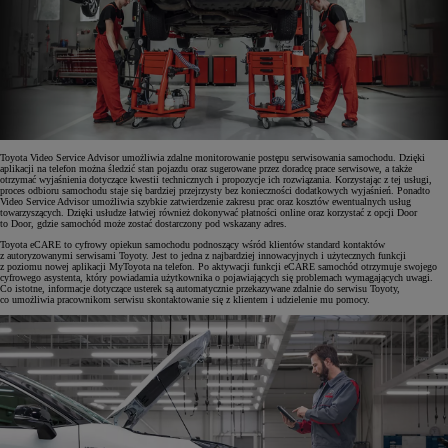
Toyota Video Service Advisor umożliwia zdalne monitorowanie postępu serwisowania samochodu. Dzięki
aplikacji na telefon można śledzić stan pojazdu oraz sugerowane przez doradcę prace serwisowe, a także
otrzymać wyjaśnienia dotyczące kwestii technicznych i propozycje ich rozwiązania. Korzystając z tej usługi,
proces odbioru samochodu staje się bardziej przejrzysty bez konieczności dodatkowych wyjaśnień. Ponadto
Video Service Advisor umożliwia szybkie zatwierdzenie zakresu prac oraz kosztów ewentualnych usług
towarzyszących. Dzięki usłudze łatwiej również dokonywać płatności online oraz korzystać z opcji Door
to Door, gdzie samochód może zostać dostarczony pod wskazany adres.
Toyota eCARE to cyfrowy opiekun samochodu podnoszący wśród klientów standard kontaktów
z autoryzowanymi serwisami Toyoty. Jest to jedna z najbardziej innowacyjnych i użytecznych funkcji
z poziomu nowej aplikacji MyToyota na telefon. Po aktywacji funkcji eCARE samochód otrzymuje swojego
cyfrowego asystenta, który powiadamia użytkownika o pojawiających się problemach wymagających uwagi.
Co istotne, informacje dotyczące usterek są automatycznie przekazywane zdalnie do serwisu Toyoty,
co umożliwia pracownikom serwisu skontaktowanie się z klientem i udzielenie mu pomocy.