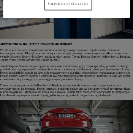
Ustawienia plików cookie
Autoryzowane salony Toyoty z innowacyjnymi usługami
W celu ułatwienia serwisowania samochodów w autoryzowanych salonach Toyota oferuje różnorodne
innowacyjne usługi. Kluczykomat jest jedną z najnowszych propozycji stworzonych z myślą o zwiększeniu
wygody klientów Toyoty, do których należą między innymi Toyota Express Service, Online Service Booking,
Toyota Video Service Advisor czy Toyota eCARE.
Toyota Express Service stanowi ogromne ułatwienie dla klientów, gdyż dzięki specjalnej procedurze obsługi
przegląd można przeprowadzić dwukrotnie szybciej, zachowując standardowy zakres prac serwisowych i ceny.
Dwóch mechaników pracuje na specjalnie przygotowanym dla nich i odpowiednio wyposażonym stanowisku.
Usługa Express Service obejmuje wszystkie zalecane przez producenta czynności kontrolne, a wymiana części
i materiałów odbywa się przy użyciu oryginalnych produktów Toyoty.
Z kolei za pomocą systemu Online Service Booking można zdalnie zarezerwować wizytę w serwisie –
wystarczy dostęp do Internetu. Proces rezerwacji przebiega bardzo prosto: wystarczy wybrać dowolnego dilera
za pomocą aplikacji MyToyota lub konta Moja Toyota. Istnieje także możliwość skorzystania ze specjalnego
formularza dostępnego na stronie Toyoty, gdzie wystarczy podać kilka podstawowych danych.