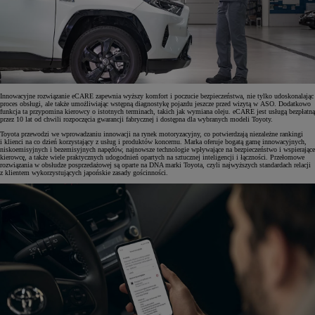
Innowacyjne rozwiązanie eCARE zapewnia wyższy komfort i poczucie bezpieczeństwa, nie tylko udoskonalając
proces obsługi, ale także umożliwiając wstępną diagnostykę pojazdu jeszcze przed wizytą w ASO. Dodatkowo
funkcja ta przypomina kierowcy o istotnych terminach, takich jak wymiana oleju. eCARE jest usługą bezpłatną
przez 10 lat od chwili rozpoczęcia gwarancji fabrycznej i dostępna dla wybranych modeli Toyoty.
Toyota przewodzi we wprowadzaniu innowacji na rynek motoryzacyjny, co potwierdzają niezależne rankingi
i klienci na co dzień korzystający z usług i produktów koncernu. Marka oferuje bogatą gamę innowacyjnych,
niskoemisyjnych i bezemisyjnych napędów, najnowsze technologie wpływające na bezpieczeństwo i wspierające
kierowcę, a także wiele praktycznych udogodnień opartych na sztucznej inteligencji i łączności. Przełomowe
rozwiązania w obsłudze posprzedażowej są oparte na DNA marki Toyota, czyli najwyższych standardach relacji
z klientem wykorzystujących japońskie zasady gościnności.