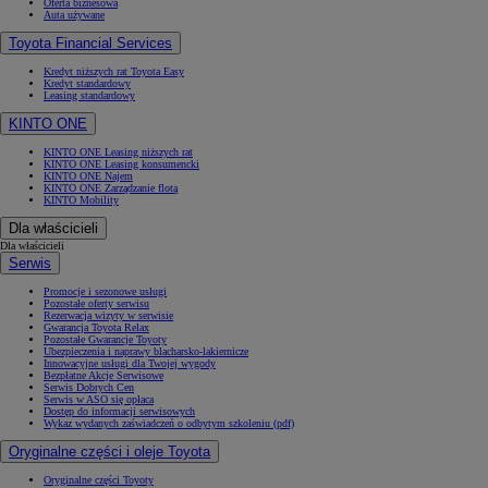
Oferta biznesowa
Auta używane
Toyota Financial Services
Kredyt niższych rat Toyota Easy
Kredyt standardowy
Leasing standardowy
KINTO ONE
KINTO ONE Leasing niższych rat
KINTO ONE Leasing konsumencki
KINTO ONE Najem
KINTO ONE Zarządzanie flotą
KINTO Mobility
Dla właścicieli
Dla właścicieli
Serwis
Promocje i sezonowe usługi
Pozostałe oferty serwisu
Rezerwacja wizyty w serwisie
Gwarancja Toyota Relax
Pozostałe Gwarancje Toyoty
Ubezpieczenia i naprawy blacharsko-lakiernicze
Innowacyjne usługi dla Twojej wygody
Bezpłatne Akcje Serwisowe
Serwis Dobrych Cen
Serwis w ASO się opłaca
Dostęp do informacji serwisowych
Wykaz wydanych zaświadczeń o odbytym szkoleniu (pdf)
Oryginalne części i oleje Toyota
Oryginalne części Toyoty