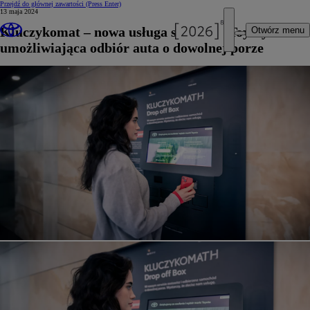
Przejdź do głównej zawartości
(Press Enter)
13 maja 2024
Kluczykomat – nowa usługa serwisów Toyoty
Otwórz menu
umożliwiająca odbiór auta o dowolnej porze