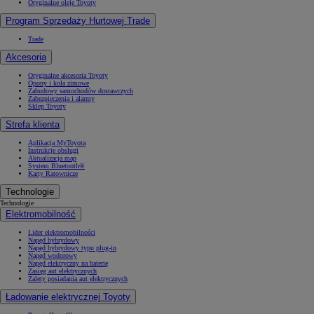
Oryginalne oleje Toyoty
Program Sprzedaży Hurtowej Trade
Trade
Akcesoria
Oryginalne akcesoria Toyoty
Opony i koła zimowe
Zabudowy samochodów dostawczych
Zabezpieczenia i alarmy
Sklep Toyoty
Strefa klienta
Aplikacja MyToyota
Instrukcje obsługi
Aktualizacja map
System Bluetooth®
Karty Ratownicze
Technologie
Technologie
Elektromobilność
Lider elektromobilności
Napęd hybrydowy
Napęd hybrydowy typu plug-in
Napęd wodorowy
Napęd elektryczny na baterię
Zasięg aut elektrycznych
Zalety posiadania aut elektrycznych
Ładowanie elektrycznej Toyoty