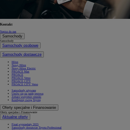
Kontakt
Napisz do nas
Samochody
Samochody
Samochody osobowe
Samochody dostawcze
Hilux
Nowy Hilux
Nowy Hilux Electric
PROACE Max
PROACE
PROACE Verso
PROACE CITY
PROACE CITY Verso
Samochody używane
Umów się na jazdę testową
Zobacz wszystkie cenniki
Konfiguruj swoją Toyotę
Oferty specjalne i Finansowanie
Oferty specjalne i Finansowanie
Aktualne oferty
Finał wyprzedaży 2025
Samochody dostawcze Toyota Professional