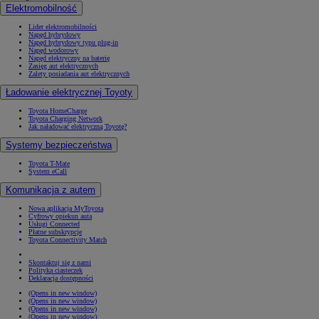
Elektromobilność
Lider elektromobilności
Napęd hybrydowy
Napęd hybrydowy typu plug-in
Napęd wodorowy
Napęd elektryczny na baterię
Zasięg aut elektrycznych
Zalety posiadania aut elektrycznych
Ładowanie elektrycznej Toyoty
Toyota HomeCharge
Toyota Charging Network
Jak naładować elektryczną Toyotę?
Systemy bezpieczeństwa
Toyota T-Mate
System eCall
Komunikacja z autem
Nowa aplikacja MyToyota
Cyfrowy opiekun auta
Usługi Connected
Płatne subskrypcje
Toyota Connectivity Match
Skontaktuj się z nami
Polityka ciasteczek
Deklaracja dostępności
(Opens in new window)
(Opens in new window)
(Opens in new window)
(Opens in new window)