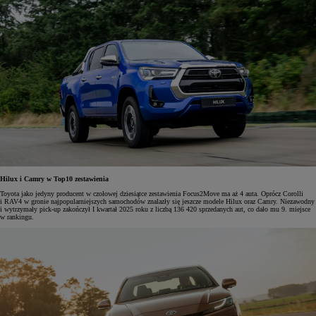
Hilux i Camry w Top10 zestawienia
Toyota jako jedyny producent w czołowej dziesiątce zestawienia Focus2Move ma aż 4 auta. Oprócz Corolli
i RAV4 w gronie najpopularniejszych samochodów znalazły się jeszcze modele Hilux oraz Camry. Niezawodny
i wytrzymały pick-up zakończył I kwartał 2025 roku z liczbą 136 420 sprzedanych aut, co dało mu 9. miejsce
w rankingu.