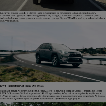
Kolejnymi atutami Corolli, o których warto tu wspomnieć, są nowoczesne technologie multimediów
i łączności z inteligentnym asystentem głosowym czy nawigacją w chmurze. Pojazd w standardzie posiada
także rozbudowany zestaw systemów bezpieczeństwa czynnego Toyota T-MATE o większym zakresie działania
i nowych funkcjach.
RAV4 – najchętniej wybierany SUV świata
Na drugiej pozycji w zestawieniu portalu Focus2Move – z niewielką stratą do Corolli – znalazła się Toyota
RAV4. W I kwartale 2025 roku sprzedano 242 190 egz. modelu, który stał się też najchętniej wybieranym
SUV-em na świecie. Toyota zaprezentowała właśnie najnowszą, 6. generację kultowego samochodu. W Europie
samochód ten będzie dostępny z napędem hybrydowym i hybrydowym typu plug-in.