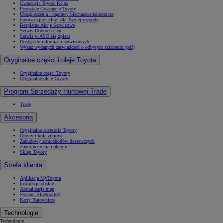
Gwarancja Toyota Relax
Pozostałe Gwarancje Toyoty
Ubezpieczenia i naprawy blacharsko-lakiernicze
Innowacyjne usługi dla Twojej wygody
Bezpłatne Akcje Serwisowe
Serwis Dobrych Cen
Serwis w ASO się opłaca
Dostęp do informacji serwisowych
Wykaz wydanych zaświadczeń o odbytym szkoleniu (pdf)
Oryginalne części i oleje Toyota
Oryginalne części Toyoty
Oryginalne oleje Toyoty
Program Sprzedaży Hurtowej Trade
Trade
Akcesoria
Oryginalne akcesoria Toyoty
Opony i koła zimowe
Zabudowy samochodów dostawczych
Zabezpieczenia i alarmy
Sklep Toyoty
Strefa klienta
Aplikacja MyToyota
Instrukcje obsługi
Aktualizacja map
System Bluetooth®
Karty Ratownicze
Technologie
Technologie