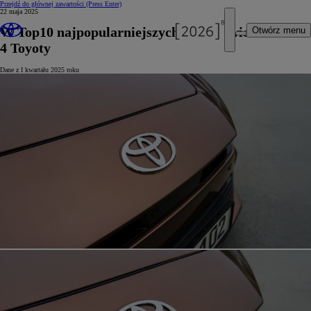
Przejdź do głównej zawartości
(Press Enter)
22 maja 2025
W Top10 najpopularniejszych aut na świecie –
Otwórz menu
4 Toyoty
Dane z I kwartału 2025 roku