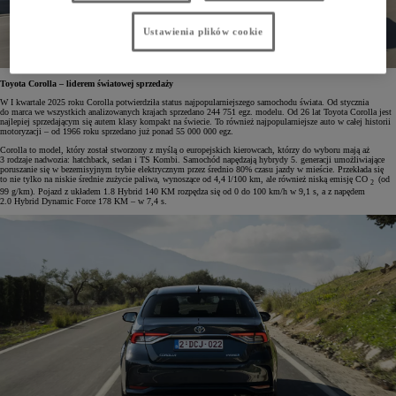
Ustawienia plików cookie
Toyota Corolla – liderem światowej sprzedaży
W I kwartale 2025 roku Corolla potwierdziła status najpopularniejszego samochodu świata. Od stycznia
do marca we wszystkich analizowanych krajach sprzedano 244 751 egz. modelu. Od 26 lat Toyota Corolla jest
najlepiej sprzedającym się autem klasy kompakt na świecie. To również najpopularniejsze auto w całej historii
motoryzacji – od 1966 roku sprzedano już ponad 55 000 000 egz.
Corolla to model, który został stworzony z myślą o europejskich kierowcach, którzy do wyboru mają aż
3 rodzaje nadwozia: hatchback, sedan i TS Kombi. Samochód napędzają hybrydy 5. generacji umożliwiające
poruszanie się w bezemisyjnym trybie elektrycznym przez średnio 80% czasu jazdy w mieście. Przekłada się
to nie tylko na niskie średnie zużycie paliwa, wynoszące od 4,4 l/100 km, ale również niską emisję CO
(od
2
99 g/km). Pojazd z układem 1.8 Hybrid 140 KM rozpędza się od 0 do 100 km/h w 9,1 s, a z napędem
2.0 Hybrid Dynamic Force 178 KM – w 7,4 s.