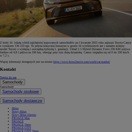
Z kolei 10. lokatę wśród najchętniej kupowanych samochodów po I kwartale 2025 roku zajmuje Toyota Camry
z wynikiem 136 233 egz. To jedyna klasyczna limuzyna w gronie 10 wyróżnionych aut i zarazem kolejny
model Toyoty z wydajną i oszczędną hybrydą 5. generacji. Układ 2.5 Hybrid Dynamic Force 230 KM zużywa
średnio od 4,8 l paliwa na 100 km, oferując przy tym dużą dynamikę. Camry rozpędza się od 0 do 100 km/h
w 7,2 s.
Więcej informacji dostępnych jest na stronie
https://www.focus2move.com/world-car-market/
Kontakt
Napisz do nas
Samochody
Samochody
Samochody osobowe
Samochody dostawcze
Hilux
Nowy Hilux
Nowy Hilux Electric
PROACE Max
PROACE
PROACE Verso
PROACE CITY
PROACE CITY Verso