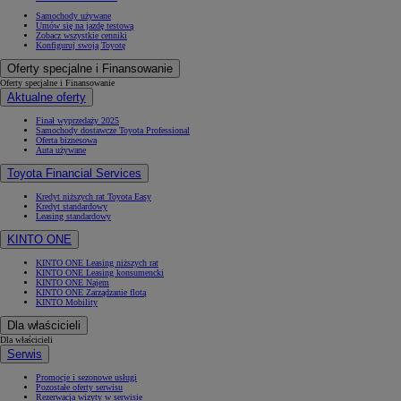
Samochody używane
Umów się na jazdę testową
Zobacz wszystkie cenniki
Konfiguruj swoją Toyotę
Oferty specjalne i Finansowanie
Oferty specjalne i Finansowanie
Aktualne oferty
Finał wyprzedaży 2025
Samochody dostawcze Toyota Professional
Oferta biznesowa
Auta używane
Toyota Financial Services
Kredyt niższych rat Toyota Easy
Kredyt standardowy
Leasing standardowy
KINTO ONE
KINTO ONE Leasing niższych rat
KINTO ONE Leasing konsumencki
KINTO ONE Najem
KINTO ONE Zarządzanie flotą
KINTO Mobility
Dla właścicieli
Dla właścicieli
Serwis
Promocje i sezonowe usługi
Pozostałe oferty serwisu
Rezerwacja wizyty w serwisie