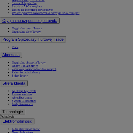
Serwis Dobrych Cen
Serwis w ASO się opłaca
Dostęp do informacji serwisowych
Wykaz wydanych zaświadczeń o odbytym szkoleniu (pdf)
Oryginalne części i oleje Toyota
Oryginalne części Toyoty
Oryginalne oleje Toyoty
Program Sprzedaży Hurtowej Trade
Trade
Akcesoria
Oryginalne akcesoria Toyoty
Opony i koła zimowe
Zabudowy samochodów dostawczych
Zabezpieczenia i alarmy
Sklep Toyoty
Strefa klienta
Aplikacja MyToyota
Instrukcje obsługi
Aktualizacja map
System Bluetooth®
Karty Ratownicze
Technologie
Technologie
Elektromobilność
Lider elektromobilności
Napęd hybrydowy