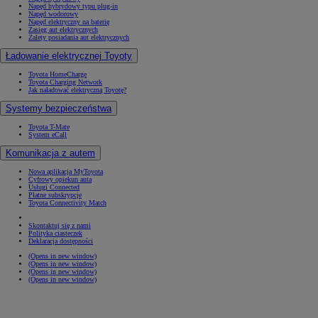
Napęd hybrydowy typu plug-in
Napęd wodorowy
Napęd elektryczny na baterię
Zasięg aut elektrycznych
Zalety posiadania aut elektrycznych
Ładowanie elektrycznej Toyoty
Toyota HomeCharge
Toyota Charging Network
Jak naładować elektryczną Toyotę?
Systemy bezpieczeństwa
Toyota T-Mate
System eCall
Komunikacja z autem
Nowa aplikacja MyToyota
Cyfrowy opiekun auta
Usługi Connected
Płatne subskrypcje
Toyota Connectivity Match
Skontaktuj się z nami
Polityka ciasteczek
Deklaracja dostępności
(Opens in new window)
(Opens in new window)
(Opens in new window)
(Opens in new window)