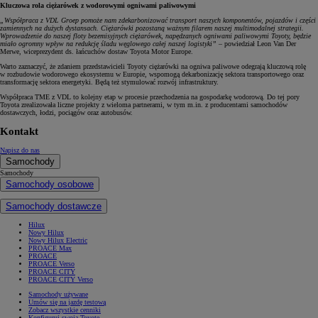
Kluczowa rola ciężarówek z wodorowymi ogniwami paliwowymi
„Współpraca z VDL Groep pomoże nam zdekarbonizować transport naszych komponentów, pojazdów i części
zamiennych na dużych dystansach. Ciężarówki pozostaną ważnym filarem naszej multimodalnej strategii.
Wprowadzenie do naszej floty bezemisyjnych ciężarówek, napędzanych ogniwami paliwowymi Toyoty, będzie
miało ogromny wpływ na redukcję śladu węglowego całej naszej logistyki”
– powiedział Leon Van Der
Merwe, wiceprezydent ds. łańcuchów dostaw Toyota Motor Europe.
Warto zaznaczyć, że zdaniem przedstawicieli Toyoty ciężarówki na ogniwa paliwowe odegrają kluczową rolę
w rozbudowie wodorowego ekosystemu w Europie, wspomogą dekarbonizację sektora transportowego oraz
transformację sektora energetyki. Będą też stymulować rozwój infrastruktury.
Współpraca TME z VDL to kolejny etap w procesie przechodzenia na gospodarkę wodorową. Do tej pory
Toyota zrealizowała liczne projekty z wieloma partnerami, w tym m.in. z producentami samochodów
dostawczych, łodzi, pociągów oraz autobusów.
Kontakt
Napisz do nas
Samochody
Samochody
Samochody osobowe
Samochody dostawcze
Hilux
Nowy Hilux
Nowy Hilux Electric
PROACE Max
PROACE
PROACE Verso
PROACE CITY
PROACE CITY Verso
Samochody używane
Umów się na jazdę testową
Zobacz wszystkie cenniki
Konfiguruj swoją Toyotę