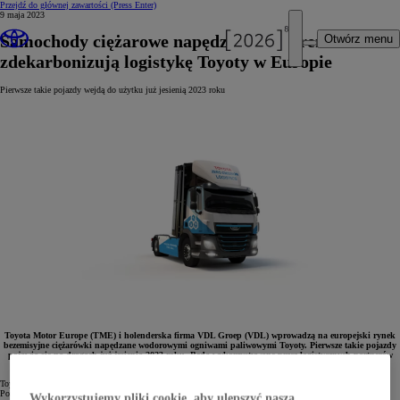
Przejdź do głównej zawartości
(Press Enter)
9 maja 2023
Samochody ciężarowe napędzane wodorem
Otwórz menu
zdekarbonizują logistykę Toyoty w Europie
Pierwsze takie pojazdy wejdą do użytku już jesienią 2023 roku
Toyota Motor Europe (TME) i holenderska firma VDL Groep (VDL) wprowadzą na europejski rynek
bezemisyjne ciężarówki napędzane wodorowymi ogniwami paliwowymi Toyoty. Pierwsze takie pojazdy
pojawią się na drogach już jesienią 2023 roku. Będą wykorzystywane przez logistycznych partnerów
TME.
Toyota od lat dąży do dekarbonizacji transportu drogowego, a partnerstwo z VDL ma ten cel przybliżyć.
Pomogą w tym wodorowe ciężarówki, które będą miały do odegrania znaczącą rolę w redukcji emisji CO
Wykorzystujemy pliki cookie, aby ulepszyć naszą
2