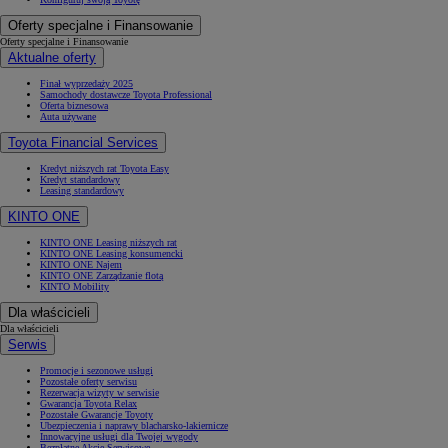
Oferty specjalne i Finansowanie
Oferty specjalne i Finansowanie
Aktualne oferty
Finał wyprzedaży 2025
Samochody dostawcze Toyota Professional
Oferta biznesowa
Auta używane
Toyota Financial Services
Kredyt niższych rat Toyota Easy
Kredyt standardowy
Leasing standardowy
KINTO ONE
KINTO ONE Leasing niższych rat
KINTO ONE Leasing konsumencki
KINTO ONE Najem
KINTO ONE Zarządzanie flotą
KINTO Mobility
Dla właścicieli
Dla właścicieli
Serwis
Promocje i sezonowe usługi
Pozostałe oferty serwisu
Rezerwacja wizyty w serwisie
Gwarancja Toyota Relax
Pozostałe Gwarancje Toyoty
Ubezpieczenia i naprawy blacharsko-lakiernicze
Innowacyjne usługi dla Twojej wygody
Bezpłatne Akcje Serwisowe