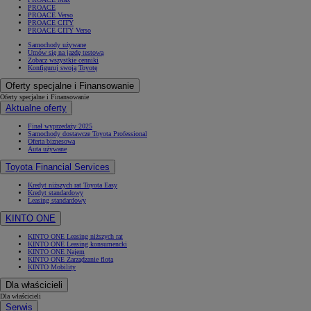
PROACE
PROACE Verso
PROACE CITY
PROACE CITY Verso
Samochody używane
Umów się na jazdę testową
Zobacz wszystkie cenniki
Konfiguruj swoją Toyotę
Oferty specjalne i Finansowanie
Oferty specjalne i Finansowanie
Aktualne oferty
Finał wyprzedaży 2025
Samochody dostawcze Toyota Professional
Oferta biznesowa
Auta używane
Toyota Financial Services
Kredyt niższych rat Toyota Easy
Kredyt standardowy
Leasing standardowy
KINTO ONE
KINTO ONE Leasing niższych rat
KINTO ONE Leasing konsumencki
KINTO ONE Najem
KINTO ONE Zarządzanie flotą
KINTO Mobility
Dla właścicieli
Dla właścicieli
Serwis