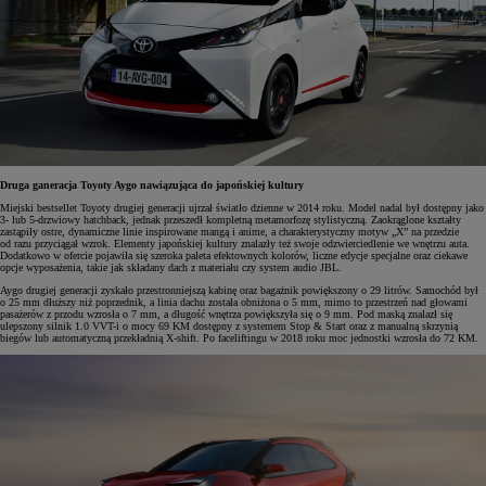
Druga ganeracja Toyoty Aygo nawiązująca do japońskiej kultury
Miejski bestsellet Toyoty drugiej generacji ujrzał światło dzienne w 2014 roku. Model nadal był dostępny jako
3- lub 5-drzwiowy hatchback, jednak przeszedł kompletną metamorfozę stylistyczną. Zaokrąglone kształty
zastąpiły ostre, dynamiczne linie inspirowane mangą i anime, a charakterystyczny motyw „X” na przedzie
od razu przyciągał wzrok. Elementy japońskiej kultury znalazły też swoje odzwierciedlenie we wnętrzu auta.
Dodatkowo w ofercie pojawiła się szeroka paleta efektownych kolorów, liczne edycje specjalne oraz ciekawe
opcje wyposażenia, takie jak składany dach z materiału czy system audio JBL.
Aygo drugiej generacji zyskało przestronniejszą kabinę oraz bagażnik powiększony o 29 litrów. Samochód był
o 25 mm dłuższy niż poprzednik, a linia dachu została obniżona o 5 mm, mimo to przestrzeń nad głowami
pasażerów z przodu wzrosła o 7 mm, a długość wnętrza powiększyła się o 9 mm. Pod maską znalazł się
ulepszony silnik 1.0 VVT-i o mocy 69 KM dostępny z systemem Stop & Start oraz z manualną skrzynią
biegów lub automatyczną przekładnią X-shift. Po faceliftingu w 2018 roku moc jednostki wzrosła do 72 KM.