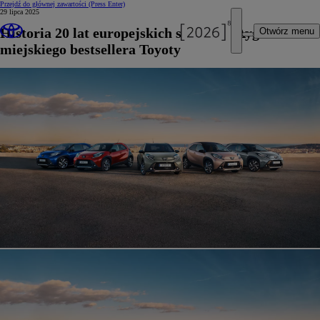
Przejdź do głównej zawartości
(Press Enter)
29 lipca 2025
Historia 20 lat europejskich sukcesów Aygo –
Otwórz menu
miejskiego bestsellera Toyoty