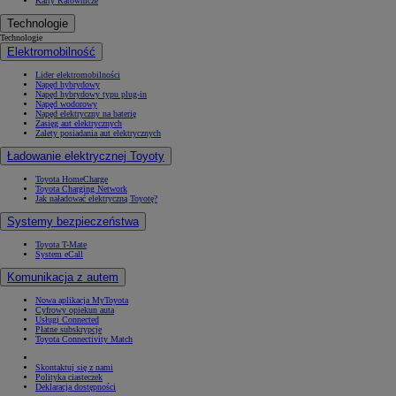
Karty Ratownicze
Technologie
Technologie
Elektromobilność
Lider elektromobilności
Napęd hybrydowy
Napęd hybrydowy typu plug-in
Napęd wodorowy
Napęd elektryczny na baterię
Zasięg aut elektrycznych
Zalety posiadania aut elektrycznych
Ładowanie elektrycznej Toyoty
Toyota HomeCharge
Toyota Charging Network
Jak naładować elektryczną Toyotę?
Systemy bezpieczeństwa
Toyota T-Mate
System eCall
Komunikacja z autem
Nowa aplikacja MyToyota
Cyfrowy opiekun auta
Usługi Connected
Płatne subskrypcje
Toyota Connectivity Match
Skontaktuj się z nami
Polityka ciasteczek
Deklaracja dostępności