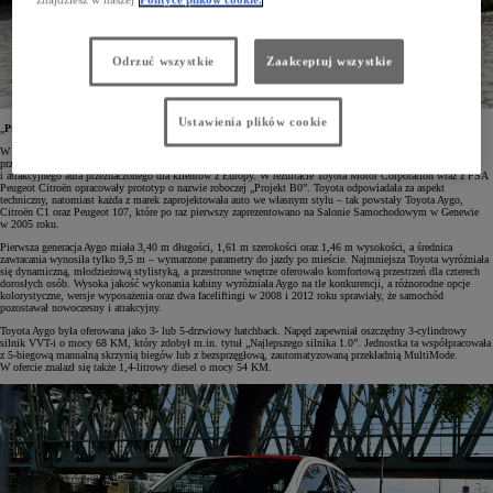
Odrzuć wszystkie
Zaakceptuj wszystkie
Ustawienia plików cookie
„
Projekt B0“ początkiem rynkowego sukcesu
W 1999 roku Toyota Starlet została zastąpiona przez większą Toyotę Yaris, a w ofercie marki pojawiła się
przestrzeń na jeszcze mniejszy samochód miejski. Celem było stworzenie kompaktowego, zwrotnego
i atrakcyjnego auta przeznaczonego dla klientów z Europy. W rezultacie Toyota Motor Corporation wraz z PSA
Peugeot Citroën opracowały prototyp o nazwie roboczej „Projekt B0”. Toyota odpowiadała za aspekt
techniczny, natomiast każda z marek zaprojektowała auto we własnym stylu – tak powstały Toyota Aygo,
Citroën C1 oraz Peugeot 107, które po raz pierwszy zaprezentowano na Salonie Samochodowym w Genewie
w 2005 roku.
Pierwsza generacja Aygo miała 3,40 m długości, 1,61 m szerokości oraz 1,46 m wysokości, a średnica
zawracania wynosiła tylko 9,5 m – wymarzone parametry do jazdy po mieście. Najmniejsza Toyota wyróżniała
się dynamiczną, młodzieżową stylistyką, a przestronne wnętrze oferowało komfortową przestrzeń dla czterech
dorosłych osób. Wysoka jakość wykonania kabiny wyróżniała Aygo na tle konkurencji, a różnorodne opcje
kolorystyczne, wersje wyposażenia oraz dwa faceliftingi w 2008 i 2012 roku sprawiały, że samochód
pozostawał nowoczesny i atrakcyjny.
Toyota Aygo była oferowana jako 3- lub 5-drzwiowy hatchback. Napęd zapewniał oszczędny 3-cylindrowy
silnik VVT-i o mocy 68 KM, który zdobył m.in. tytuł „Najlepszego silnika 1.0”. Jednostka ta współpracowała
z 5-biegową manualną skrzynią biegów lub z bezsprzęgłową, zautomatyzowaną przekładnią MultiMode.
W ofercie znalazł się także 1,4-litrowy diesel o mocy 54 KM.