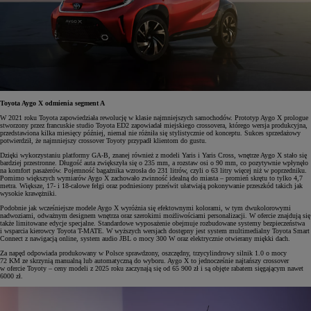
Toyota Aygo X odmienia segment A
W 2021 roku Toyota zapowiedziała rewolucję w klasie najmniejszych samochodów. Prototyp Aygo X prologue
stworzony przez francuskie studio Toyota ED2 zapowiadał miejskiego crossovera, którego wersja produkcyjna,
przedstawiona kilka miesięcy później, niemal nie różniła się stylistycznie od konceptu. Sukces sprzedażowy
potwierdził, że najmniejszy crossover Toyoty przypadł klientom do gustu.
Dzięki wykorzystaniu platformy GA-B, znanej również z modeli Yaris i Yaris Cross, wnętrze Aygo X stało się
bardziej przestronne. Długość auta zwiększyła się o 235 mm, a rozstaw osi o 90 mm, co pozytywnie wpłynęło
na komfort pasażerów. Pojemność bagażnika wzrosła do 231 litrów, czyli o 63 litry więcej niż w poprzedniku.
Pomimo większych wymiarów Aygo X zachowało zwinność idealną do miasta – promień skrętu to tylko 4,7
metra. Większe, 17- i 18-calowe felgi oraz podniesiony prześwit ułatwiają pokonywanie przeszkód takich jak
wysokie krawężniki.
Podobnie jak wcześniejsze modele Aygo X wyróżnia się efektownymi kolorami, w tym dwukolorowymi
nadwoziami, odważnym designem wnętrza oraz szerokimi możliwościami personalizacji. W ofercie znajdują się
także limitowane edycje specjalne. Standardowe wyposażenie obejmuje rozbudowane systemy bezpieczeństwa
i wsparcia kierowcy Toyota T-MATE. W wyższych wersjach dostępny jest system multimedialny Toyota Smart
Connect z nawigacją online, system audio JBL o mocy 300 W oraz elektrycznie otwierany miękki dach.
Za napęd odpowiada produkowany w Polsce sprawdzony, oszczędny, trzycylindrowy silnik 1.0 o mocy
72 KM ze skrzynią manualną lub automatyczną do wyboru. Aygo X to jednocześnie najtańszy crossover
w ofercie Toyoty – ceny modeli z 2025 roku zaczynają się od 65 900 zł i są objęte rabatem sięgającym nawet
6000 zł.