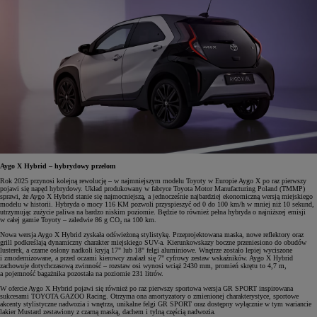
Aygo X Hybrid – hybrydowy przełom
Rok 2025 przynosi kolejną rewolucję – w najmniejszym modelu Toyoty w Europie Aygo X po raz pierwszy
pojawi się napęd hybrydowy. Układ produkowany w fabryce Toyota Motor Manufacturing Poland (TMMP)
sprawi, że Aygo X Hybrid stanie się najmocniejszą, a jednocześnie najbardziej ekonomiczną wersją miejskiego
modelu w historii. Hybryda o mocy 116 KM pozwoli przyspieszyć od 0 do 100 km/h w mniej niż 10 sekund,
utrzymując zużycie paliwa na bardzo niskim poziomie. Będzie to również pełna hybryda o najniższej emisji
w całej gamie Toyoty – zaledwie 86 g CO₂ na 100 km.
Nowa wersja Aygo X Hybrid zyskała odświeżoną stylistykę. Przeprojektowana maska, nowe reflektory oraz
grill podkreślają dynamiczny charakter miejskiego SUV-a. Kierunkowskazy boczne przeniesiono do obudów
lusterek, a czarne osłony nadkoli kryją 17" lub 18" felgi aluminiowe. Wnętrze zostało lepiej wyciszone
i zmodernizowane, a przed oczami kierowcy znalazł się 7" cyfrowy zestaw wskaźników. Aygo X Hybrid
zachowuje dotychczasową zwinność – rozstaw osi wynosi wciąż 2430 mm, promień skrętu to 4,7 m,
a pojemność bagażnika pozostała na poziomie 231 litrów.
W ofercie Aygo X Hybrid pojawi się również po raz pierwszy sportowa wersja GR SPORT inspirowana
sukcesami TOYOTA GAZOO Racing. Otrzyma ona amortyzatory o zmienionej charakterystyce, sportowe
akcenty stylistyczne nadwozia i wnętrza, unikalne felgi GR SPORT oraz dostępny wyłącznie w tym wariancie
lakier Mustard zestawiony z czarną maską, dachem i tylną częścią nadwozia.