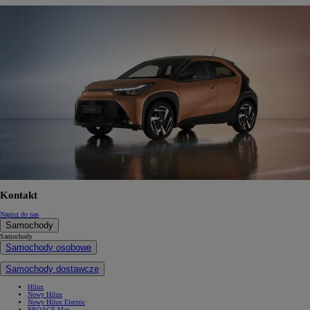
Kontakt
Napisz do nas
Samochody
Samochody
Samochody osobowe
Samochody dostawcze
Hilux
Nowy Hilux
Nowy Hilux Electric
PROACE Max