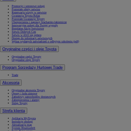
Promocje i sezonowe usługi
Pozostałe oferty serwisu
Rezerwacja wizyty w serwisie
Gwarancja Toyota Relax
Pozostałe Gwarancje Toyoty
Ubezpieczenia i naprawy blacharsko-lakiernicze
Innowacyjne usługi dla Twojej wygody
Bezpłatne Akcje Serwisowe
Serwis Dobrych Cen
Serwis w ASO się opłaca
Dostęp do informacji serwisowych
Wykaz wydanych zaświadczeń o odbytym szkoleniu (pdf)
Oryginalne części i oleje Toyota
Oryginalne części Toyoty
Oryginalne oleje Toyoty
Program Sprzedaży Hurtowej Trade
Trade
Akcesoria
Oryginalne akcesoria Toyoty
Opony i koła zimowe
Zabudowy samochodów dostawczych
Zabezpieczenia i alarmy
Sklep Toyoty
Strefa klienta
Aplikacja MyToyota
Instrukcje obsługi
Aktualizacja map
System Bluetooth®