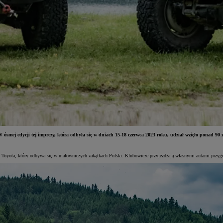
 ósmej edycji tej imprezy, która odbyła się w dniach 15-18 czerwca 2023 roku, udział wzięło ponad 90 
rki Toyota, który odbywa się w malowniczych zakątkach Polski. Klubowicze przyjeżdżają własnymi autami prz