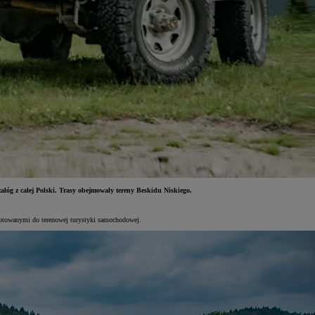
załóg z całej Polski. Trasy obejmowały tereny Beskidu Niskiego.
ygotowanymi do terenowej turystyki samochodowej.