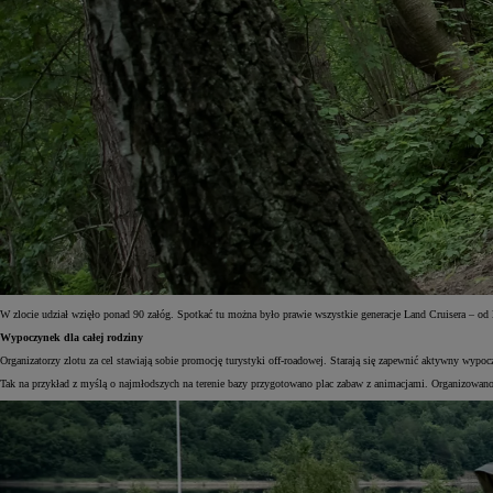
W zlocie udział wzięło ponad 90 załóg. Spotkać tu można było prawie wszystkie generacje Land Cruisera – od
Wypoczynek dla całej rodziny
Organizatorzy zlotu za cel stawiają sobie promocję turystyki off-roadowej. Starają się zapewnić aktywny wypocz
Tak na przykład z myślą o najmłodszych na terenie bazy przygotowano plac zabaw z animacjami. Organizowano m