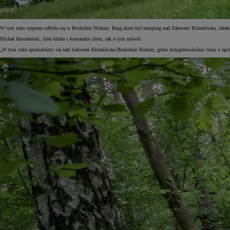
W tym roku impreza odbyła się w Beskidzie Niskim. Bazą zlotu był kemping nad Zalewem Klimkówka, idealn
Michał Horodeński, lider klubu i komandor zlotu, tak o tym mówił:
„W tym roku spotkaliśmy się nad Zalewem Klimkówka Beskidzie Niskim, gdzie przygotowaliśmy trasy o łącznej