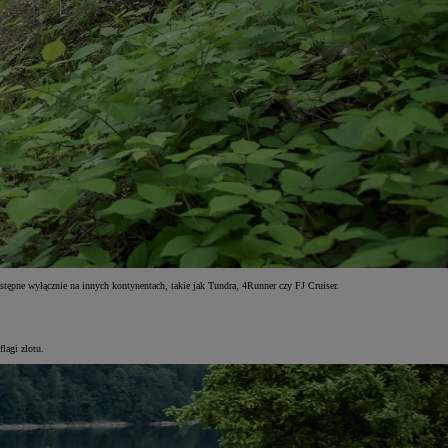
tępne wyłącznie na innych kontynentach, takie jak Tundra, 4Runner czy FJ Cruiser.
flagi zlotu.