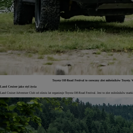
Toyota Off-Road Festival to coroczny zlot miłośników Toyoty. W
Land Cruiser jako styl życia
Land Cruiser Adventure Club od ośmiu lat organizuje Toyota Off-Road Festival. Jest to zlot miłośników ma
Od
197 400 zł
netto
PROACE Max
RÓWNIEŻ ELECTRIC