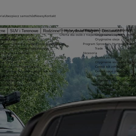
ria
Ubezpiecz samochód
Newsy
Kontakt
Ekobonus dla hybryd Toyoty
Oryginalne części i oleje Toyoty
KINTO ONE
zne
SUV i Terenowe
Rodzinne
Hybrydowe Plug-in
Dostawcze
acja wizyty w serwisie
Oferta dla osób z niepełnosprawnościami
Oryginalne części
KINTO
Toyota Easy
 serwisu mechanicznego
Oryginalne oleje
KINTO
lna oferta dla aut po gwarancji podstawowej
Program Sprzedaży Hurtowej Trade
KINT
y
 serwisu blacharsko-lakierniczego
Trade
KINTO
je i usługi sezonowe
Akcesoria
KINTO
cje Toyoty
Cennik akcesoriów
tne akcje serwisowe
Oryginalne akcesoria Toyot
na akcja serwisowa Takata
Cennik kół zimowych
drogowa w przypadku awarii lub kolizji
Cennik opon zimowych
acje techniczne
Opony i koła zimowe
cje dla wygody Klientów
Zabudowy samochodów dos
rzegląd on-line
Zabezpieczenia i alarmy
CYJNY PRZEGLĄD ZA 50zł
Sklep Toyoty
komat