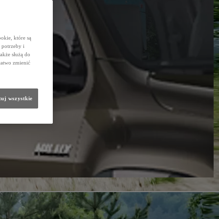
okie, które są
potrzeby i
także służą do
łatwo zmienić
uj wszystkie