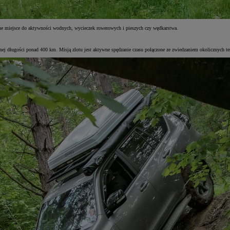
e miejsce do aktywności wodnych, wycieczek rowerowych i pieszych czy wędkarstwa.
 długości ponad 400 km. Misją zlotu jest aktywne spędzanie czasu połączone ze zwiedzaniem okolicznych ter