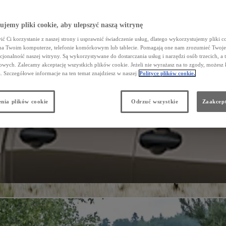
jemy pliki cookie, aby ulepszyć naszą witrynę
ć Ci korzystanie z naszej strony i usprawnić świadczenie usług, dlatego wykorzystujemy pliki co
na Twoim komputerze, telefonie komórkowym lub tablecie. Pomagają one nam zrozumieć Twoje 
cjonalność naszej witryny. Są wykorzystywane do dostarczania usług i narzędzi osób trzecich, a 
wych. Zalecamy akceptację wszystkich plików cookie. Jeżeli nie wyrażasz na to zgody, możesz 
a. Szczegółowe informacje na ten temat znajdziesz w naszej
Polityce plików cookie.
nia plików cookie
Odrzuć wszystkie
Zaakcept