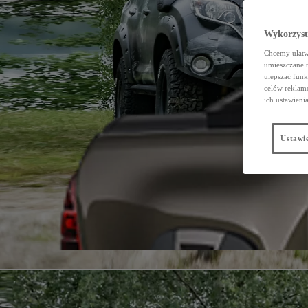
Wykorzystu
Chcemy ułatwi
umieszczane 
ulepszać funk
celów reklamo
ich ustawieni
Ustawie