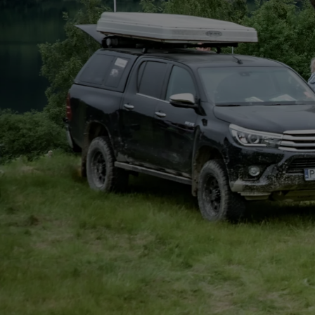
Od
117 670 zł
netto
PROACE CITY
RÓWNIEŻ ELECTRIC