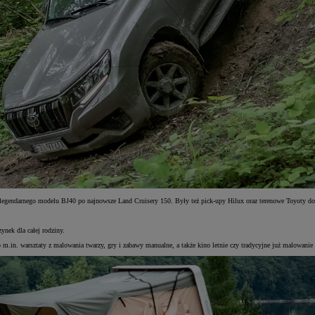
 legendarnego modelu BJ40 po najnowsze Land Cruisery 150. Były też pick-upy Hilux oraz terenowe Toyoty dos
ynek dla całej rodziny.
.in. warsztaty z malowania twarzy, gry i zabawy manualne, a także kino letnie czy tradycyjne już malowanie 