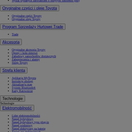
Wykaz wydanych zaświadczeń o odbytym szkoleniu (pdf)
Oryginalne części i oleje Toyota
Oryginalne części Toyoty
Oryginalne oleje Toyoty
Program Sprzedaży Hurtowej Trade
Trade
Akcesoria
Oryginalne akcesoria Toyoty
Opony i koła zimowe
Zabudowy samochodów dostawczych
Zabezpieczenia i alarmy
Sklep Toyoty
Strefa klienta
Aplikacja MyToyota
Instrukcje obsługi
Aktualizacja map
System Bluetooth®
Karty Ratownicze
Technologie
Technologie
Elektromobilność
Lider elektromobilności
Napęd hybrydowy
Napęd hybrydowy typu plug-in
Napęd wodorowy
Napęd elektryczny na baterię
Zasięg aut elektrycznych