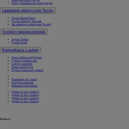
Zalety posiadania aut elektrycznych
Ładowanie elektrycznej Toyoty
Toyota HomeCharge
Toyota Charging Network
Jak naładować elektryczną Toyotę?
Systemy bezpieczeństwa
Toyota T-Mate
System eCall
Komunikacja z autem
Nowa aplikacja MyToyota
Cyfrowy opiekun auta
Usługi Connected
Płatne subskrypcje
Toyota Connectivity Match
Skontaktuj się z nami
Polityka ciasteczek
Deklaracja dostępności
(Opens in new window)
(Opens in new window)
(Opens in new window)
(Opens in new window)
Partnerzy