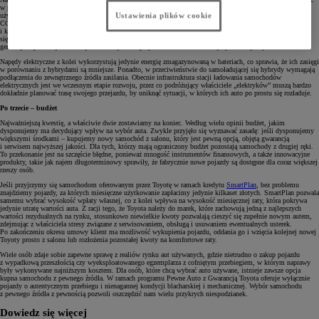
w przyszłości. Hybrydy korzystają z dwóch źródeł napędu – elektrycznego oraz spalinowego oferując swoim
Ustawienia plików cookie
użytkownikom zalety obu tych konstrukcji, takie jak duży zasięg i dobre osiągi oraz niskie spalanie i emisję
CO2. Dodatkowo, są wyposażone w automatyczne skrzynie biegów, które zapewniają cichą, płynną
i komfortową jazdę. Technologia hybrydowa Toyoty jest rozwijana nieprzerwanie od 1997 roku, co przekłada
się na potwierdzoną licznymi niezależnymi testami bezawaryjność konstrukcji, a jej najnowsza, czwarta już
generacja zapewnia jeszcze większe oszczędności przy zachowaniu doskonałej dynamiki jazdy.
Napędy elektryczne z kolei wykorzystują jedynie energię zmagazynowaną w bateriach, co sprawia, że ich zasięgi
w porównaniu z hybrydami są mniejsze. Ponadto, w przeciwieństwie do samoładującej się hybrydy wymagają
podłączenia do zewnętrznego źródła zasilania. Obecnie infrastruktura stacji ładowania samochodów
elektrycznych jest we wczesnym etapie rozwoju, przez co podróżujący właściciele „elektryków” muszą bardzo
dokładnie planować trasę swojego przejazdu, by uniknąć sytuacji, w których ich auto po prostu się rozładuje.
Po trzecie – budżet
Najważniejszą kwestię, a właściwie dwie zostawiamy na koniec. Według wielu opinii budżet, jakim
dysponujemy ma decydujący wpływ na wybór auta. Zwykle przyjęło się wyznawać zasadę: jeśli dysponujemy
większymi środkami – kupujemy nowy samochód z salonu, który jest pewną opcją, objętą gwarancją
i serwisem najwyższej jakości. Dla tych, którzy mają ograniczony budżet pozostają samochody z drugiej ręki.
To przekonanie jest na szczęście błędne, ponieważ mnogość instrumentów finansowych, a także innowacyjne
produkty, takie jak najem długoterminowy sprawiły, że fabrycznie nowe pojazdy są dostępne dla coraz większej
rzeszy osób.
Jeśli przyjrzymy się samochodom oferowanym przez Toyotę w ramach kredytu
SmartPlan
, bez problemu
znajdziemy pojazdy, za których miesięczne użytkowanie zapłacimy jedynie kilkaset złotych. SmartPlan pozwala
samemu wybrać wysokość wpłaty własnej, co z kolei wpływa na wysokość miesięcznej raty, która pokrywa
jedynie utratę wartości auta. Z racji tego, że Toyota należy do marek, które zachowują jedną z najlepszych
wartości rezydualnych na rynku, stosunkowo niewielkie kwoty pozwalają cieszyć się zupełnie nowym autem,
zdejmując z właściciela stresy związane z serwisowaniem, obsługą i usuwaniem ewentualnych usterek.
Po zakończeniu okresu umowy klient ma możliwość wykupienia pojazdu, oddania go i wzięcia kolejnej nowej
Toyoty prosto z salonu lub rozłożenia pozostałej kwoty na komfortowe raty.
Wiele osób zdaje sobie zapewne sprawę z realiów rynku aut używanych, gdzie nietrudno o zakup pojazdu
z wypadkową przeszłością czy wyeksploatowanego egzemplarza z cofniętym przebiegiem, w którym naprawy
były wykonywane najniższym kosztem. Dla osób, które chcą wybrać auto używane, istnieje zawsze opcja
kupna samochodu z pewnego źródła. W ramach programu Pewne Auto z Gwarancją Toyota oferuje wyłącznie
pojazdy o autentycznym przebiegu i nienagannej kondycji blacharskiej i mechanicznej. Wybór samochodu
z pewnego źródła z pewnością pozwoli oszczędzić nam wielu przykrych niespodzianek.
Dowiedz się więcej