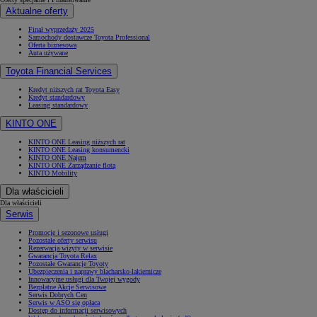
Aktualne oferty
Finał wyprzedaży 2025
Samochody dostawcze Toyota Professional
Oferta biznesowa
Auta używane
Toyota Financial Services
Kredyt niższych rat Toyota Easy
Kredyt standardowy
Leasing standardowy
KINTO ONE
KINTO ONE Leasing niższych rat
KINTO ONE Leasing konsumencki
KINTO ONE Najem
KINTO ONE Zarządzanie flotą
KINTO Mobility
Dla właścicieli
Dla właścicieli
Serwis
Promocje i sezonowe usługi
Pozostałe oferty serwisu
Rezerwacja wizyty w serwisie
Gwarancja Toyota Relax
Pozostałe Gwarancje Toyoty
Ubezpieczenia i naprawy blacharsko-lakiernicze
Innowacyjne usługi dla Twojej wygody
Bezpłatne Akcje Serwisowe
Serwis Dobrych Cen
Serwis w ASO się opłaca
Dostęp do informacji serwisowych