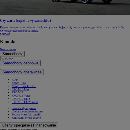
Czy warto kupić nowy samochód?
Kupno nowego samochodu to chwila wyjątkowa. Stajemy się bowiem pierwszym właścicielem auta, które
wyjechało bezpośrednio z fabryki.
Sprawdź
Kontakt
Napisz do nas
Samochody
Samochody
Samochody osobowe
Samochody dostawcze
Hilux
Nowy Hilux
Nowy Hilux Electric
PROACE Max
PROACE
PROACE Verso
PROACE CITY
PROACE CITY Verso
Samochody używane
Umów się na jazdę testową
Zobacz wszystkie cenniki
Konfiguruj swoją Toyotę
Oferty specjalne i Finansowanie
Oferty specjalne i Finansowanie