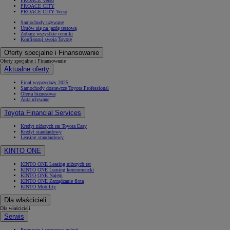
PROACE Verso
PROACE CITY
PROACE CITY Verso
Samochody używane
Umów się na jazdę testową
Zobacz wszystkie cenniki
Konfiguruj swoją Toyotę
Oferty specjalne i Finansowanie
Oferty specjalne i Finansowanie
Aktualne oferty
Finał wyprzedaży 2025
Samochody dostawcze Toyota Professional
Oferta biznesowa
Auta używane
Toyota Financial Services
Kredyt niższych rat Toyota Easy
Kredyt standardowy
Leasing standardowy
KINTO ONE
KINTO ONE Leasing niższych rat
KINTO ONE Leasing konsumencki
KINTO ONE Najem
KINTO ONE Zarządzanie flotą
KINTO Mobility
Dla właścicieli
Dla właścicieli
Serwis
Promocje i sezonowe usługi