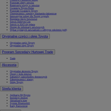
Pozostałe oferty serwisu
Rezerwacja wizyty w serwisie
Gwarancja Toyota Relax
Pozostałe Gwarancje Toyoty
Ubezpieczenia i naprawy blacharsko-lakiernicze
Innowacyjne usługi dla Twojej wygody
Bezpłatne Akcje Serwisowe
Serwis Dobrych Cen
Serwis w ASO się opłaca
Dostęp do informacji serwisowych
Wykaz wydanych zaświadczeń o odbytym szkoleniu (pdf)
Oryginalne części i oleje Toyota
Oryginalne części Toyoty
Oryginalne oleje Toyoty
Program Sprzedaży Hurtowej Trade
Trade
Akcesoria
Oryginalne akcesoria Toyoty
Opony i koła zimowe
Zabudowy samochodów dostawczych
Zabezpieczenia i alarmy
Sklep Toyoty
Strefa klienta
Aplikacja MyToyota
Instrukcje obsługi
Aktualizacja map
System Bluetooth®
Karty Ratownicze