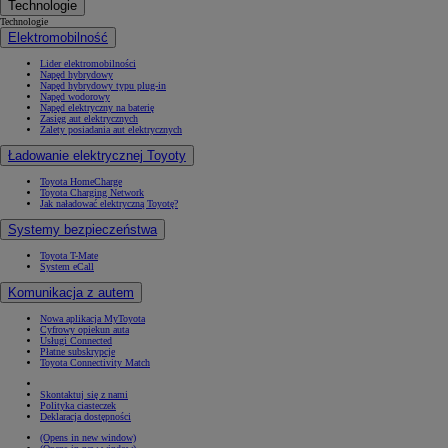
Technologie
Technologie
Elektromobilność
Lider elektromobilności
Napęd hybrydowy
Napęd hybrydowy typu plug-in
Napęd wodorowy
Napęd elektryczny na baterię
Zasięg aut elektrycznych
Zalety posiadania aut elektrycznych
Ładowanie elektrycznej Toyoty
Toyota HomeCharge
Toyota Charging Network
Jak naładować elektryczną Toyotę?
Systemy bezpieczeństwa
Toyota T-Mate
System eCall
Komunikacja z autem
Nowa aplikacja MyToyota
Cyfrowy opiekun auta
Usługi Connected
Płatne subskrypcje
Toyota Connectivity Match
Skontaktuj się z nami
Polityka ciasteczek
Deklaracja dostępności
(Opens in new window)