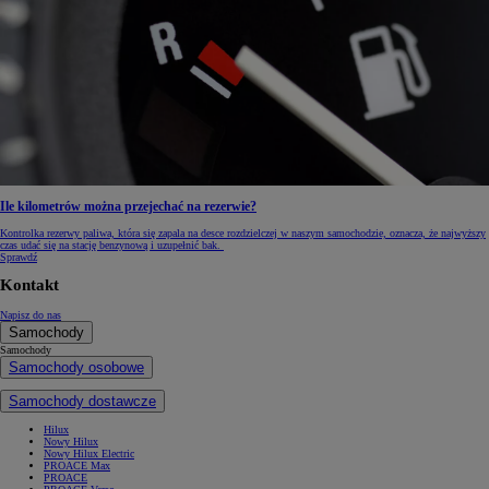
Ile kilometrów można przejechać na rezerwie?
Kontrolka rezerwy paliwa, która się zapala na desce rozdzielczej w naszym samochodzie, oznacza, że najwyższy
czas udać się na stację benzynową i uzupełnić bak.
Sprawdź
Kontakt
Napisz do nas
Samochody
Samochody
Samochody osobowe
Samochody dostawcze
Hilux
Nowy Hilux
Nowy Hilux Electric
PROACE Max
PROACE