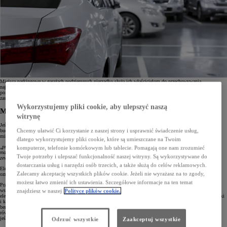
Miejsca parkingowe w garażach podziemnych nierzadko służą ich właścicielom do przechowywania
najróżniejszych przedmiotów. Niektóre z nich są dozwolone, inne mogą powodować ogromne zagrożenie
pożarowe. Przyjrzyjmy się dokładniej przepisom dotyczącym przechowywania rzeczy i parkowania aut
zasilanych LPG oraz pojazdów elektrycznych w garażach podziemnych.
Wykorzystujemy pliki cookie, aby ulepszyć naszą
Miejsce parkingowe w garażu nie jest piwnicą
witrynę
Jeśli z uwagą przeczytamy przepisy dotyczące ochrony przeciwpożarowej budynków oraz innych obiektów
Chcemy ułatwić Ci korzystanie z naszej strony i usprawnić świadczenie usług,
budowlanych i terenów, z pewnością natrafimy na zapis w § 4 pkt 2, który jasno głosi, że w tego typu
miejscach zabronione jest:
dlatego wykorzystujemy pliki cookie, które są umieszczane na Twoim
„
przechowywanie materiałów palnych oraz stosowanie elementów wystroju i wyposażenia wnętrz z
komputerze, telefonie komórkowym lub tablecie. Pomagają one nam zrozumieć
materiałów palnych w odległości mniejszej niż 0,5 m od m.in.: urządzeń i instalacji, których powierzchnie
Twoje potrzeby i ulepszać funkcjonalność naszej witryny. Są wykorzystywane do
zewnętrzne mogą nagrzewać się do temperatury przekraczającej 373,15 K (100°C)”.
dostarczania usług i narzędzi osób trzecich, a także służą do celów reklamowych.
Elementem, który łatwo nagrzewa się powyżej temperatury 100°C, jest np. wydech samochodu. W praktyce
Zalecamy akceptację wszystkich plików cookie. Jeżeli nie wyrażasz na to zgody,
oznacza to, że wokół auta nie możemy postawić właściwie nic.
możesz łatwo zmienić ich ustawienia. Szczegółowe informacje na ten temat
Przepisy zwykle nie mają odzwierciedlenia w rzeczywistości, gdyż na miejscach parkingowych w częściach
wspólnych wielu budynków znajdziemy nie tylko samochody, ale również rowery, sanki, hulajnogi (także
znajdziesz w naszej
Polityce plików cookie.
elektryczne), drewniane meble, które przestały mieścić się w domu, sprzęt RTV i AGD, dokumenty czy puszki
i kanistry z najróżniejszą zawartością – od płynów do spryskiwaczy przez środki do dezynfekcji po farby i
benzynę. Właściciele miejsc parkingowych, których szczególnie ponosi fantazja, potrafią umieścić na nich
również szafy, półki i inne własnoręcznie wykonane konstrukcje do przechowywania przedmiotów. Pół biedy,
jeśli zostały zrobione z niepalnych materiałów. Gorzej, jeżeli mamy do czynienia z drewnem.
Odrzuć wszystkie
Zaakceptuj wszystkie